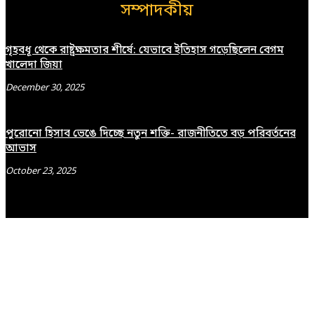
সম্পাদকীয়
গৃহবধূ থেকে রাষ্ট্রক্ষমতার শীর্ষে: যেভাবে ইতিহাস গড়েছিলেন বেগম
খালেদা জিয়া
December 30, 2025
পুরোনো হিসাব ভেঙে দিচ্ছে নতুন শক্তি- রাজনীতিতে বড় পরিবর্তনের
আভাস
October 23, 2025