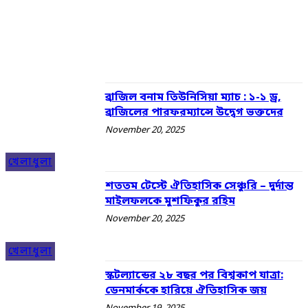
সম্পাদকীয়
সর্বশেষ
সংস্কৃতি
সাফল্যের গল্প
সারাদেশ
স্বাস্থ্য
ব্রাজিল বনাম তিউনিসিয়া ম্যাচ : ১-১ ড্র,
ব্রাজিলের পারফরম্যান্সে উদ্বেগ ভক্তদের
November 20, 2025
খেলাধুলা
শততম টেস্টে ঐতিহাসিক সেঞ্চুরি – দুর্দান্ত
মাইলফলকে মুশফিকুর রহিম
November 20, 2025
খেলাধুলা
স্কটল্যান্ডের ২৮ বছর পর বিশ্বকাপ যাত্রা:
ডেনমার্ককে হারিয়ে ঐতিহাসিক জয়