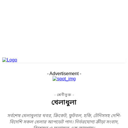
- Advertisement -
- শ্রেনীভুক্ত -
খেলাধুলা
সর্বশেষ খেলাধুলার খবর, ক্রিকেট, ফুটবল, হকি, টেনিসসহ দেশি-
বিদেশি সকল খেলার আপডেট পান। নির্ভরযোগ্য ক্রীড়া সংবাদ,