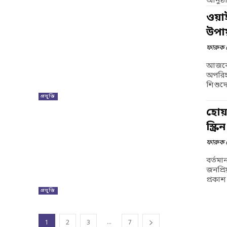
আনুষ্ঠ
ওয়া
উপায
ফারুক 
আজকের
অপরিহা
শিশুদে
প্রযুক্তি
হোয়
স্ক্
ফারুক 
বর্তমা
জনপ্রি
প্রকাশ
প্রযুক্তি
...
1
2
3
7