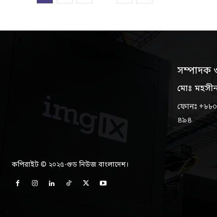
সম্পাদক 
মোঃ মহসী
ফোনঃ +৮৮০
৪৯৪
কপিরাইট © ২০২৫-গুড নিউজ বাংলাদেশ।