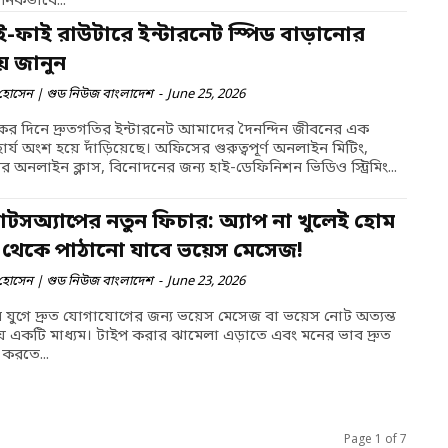
ানিকভাবে...
ই-ফাই রাউটারে ইন্টারনেট স্পিড বাড়ানোর
় জানুন
হোসেন | গুড নিউজ বাংলাদেশ
-
June 25, 2026
 দিনে দ্রুতগতির ইন্টারনেট আমাদের দৈনন্দিন জীবনের এক
র্য অংশ হয়ে দাঁড়িয়েছে। অফিসের গুরুত্বপূর্ণ অনলাইন মিটিং,
র অনলাইন ক্লাস, বিনোদনের জন্য হাই-ডেফিনিশন ভিডিও স্ট্রিমিং...
াটসঅ্যাপের নতুন ফিচার: অ্যাপ না খুলেই হোম
রিন থেকে পাঠানো যাবে ভয়েস মেসেজ!
হোসেন | গুড নিউজ বাংলাদেশ
-
June 23, 2026
ন যুগে দ্রুত যোগাযোগের জন্য ভয়েস মেসেজ বা ভয়েস নোট অত্যন্ত
য় একটি মাধ্যম। টাইপ করার ঝামেলা এড়াতে এবং মনের ভাব দ্রুত
 করতে...
Page 1 of 7