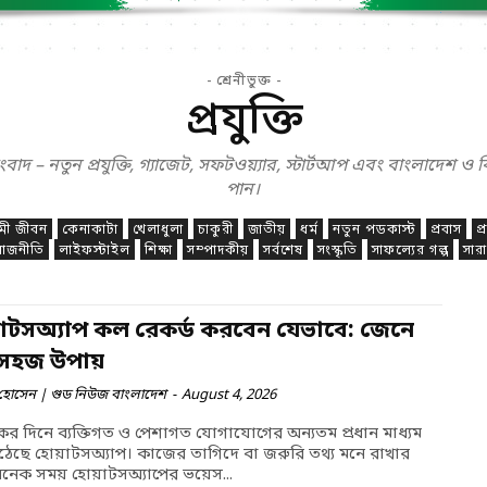
- শ্রেনীভুক্ত -
প্রযুক্তি
ংবাদ – নতুন প্রযুক্তি, গ্যাজেট, সফটওয়্যার, স্টার্টআপ এবং বাংলাদেশ ও 
পান।
মী জীবন
কেনাকাটা
খেলাধুলা
চাকুরী
জাতীয়
ধর্ম
নতুন পডকাস্ট
প্রবাস
প্
রাজনীতি
লাইফস্টাইল
শিক্ষা
সম্পাদকীয়
সর্বশেষ
সংস্কৃতি
সাফল্যের গল্প
সার
়াটসঅ্যাপ কল রেকর্ড করবেন যেভাবে: জেনে
 সহজ উপায়
হোসেন | গুড নিউজ বাংলাদেশ
-
August 4, 2026
 দিনে ব্যক্তিগত ও পেশাগত যোগাযোগের অন্যতম প্রধান মাধ্যম
উঠেছে হোয়াটসঅ্যাপ। কাজের তাগিদে বা জরুরি তথ্য মনে রাখার
নেক সময় হোয়াটসঅ্যাপের ভয়েস...