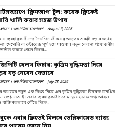
াটসঅ্যাপে ‘ক্লিনআপ’ টুল: কয়েক ক্লিকেই
োরি খালি করার সহজ উপায়
হোসেন | গুড নিউজ বাংলাদেশ
-
August 3, 2026
টফোন ব্যবহারকারীদের দৈনন্দিন জীবনের অন্যতম একটি বড় সমস্যার
ো 'মেমোরি বা স্টোরেজ পূর্ণ হয়ে যাওয়া'। নতুন কোনো প্রয়োজনীয়
ইনস্টল করতে গেলে কিংবা...
টজিপিটি হেলথ ফিচার: কৃত্রিম বুদ্ধিমত্তা দিয়ে
্থ্যের যত্ন নেবেন যেভাবে
হোসেন | গুড নিউজ বাংলাদেশ
-
July 28, 2026
্তির জগতের নতুন এক বিপ্লব নিয়ে এল কৃত্রিম বুদ্ধিমত্তা বিষয়ক জনপ্রিয়
্ঠান ওপেনএআই। এবার ব্যবহারকারীদের স্বাস্থ্য সংক্রান্ত তথ্য আরও
ব্যক্তিগতভাবে পৌঁছে দিতে...
ুকে এবার ফ্রিতেই মিলবে ভেরিফায়েড ব্যাজ:
াবে পাবেন জেনে নিন