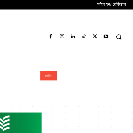
সাইন ইন/ রেজিষ্টার
লাইভ