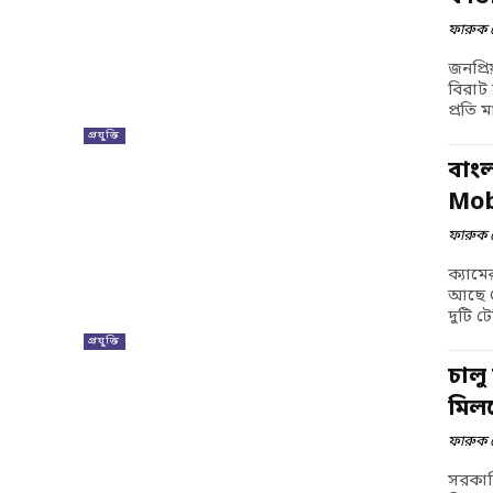
ফারুক 
জনপ্র
বিরাট
প্রতি 
প্রযুক্তি
বাং
Mob
ফারুক 
ক্যামে
আছে G
দুটি ট
প্রযুক্তি
চালু
মিল
ফারুক 
সরকারি