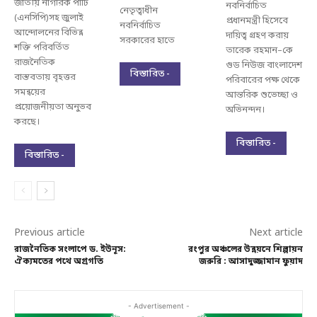
জাতীয় নাগরিক পার্টি
নবনির্বাচিত
নেতৃত্বাধীন
(এনসিপি)সহ জুলাই
প্রধানমন্ত্রী হিসেবে
নবনির্বাচিত
আন্দোলনের বিভিন্ন
দায়িত্ব গ্রহণ করায়
সরকারের হাতে
শক্তি পরিবর্তিত
তারেক রহমান–কে
রাজনৈতিক
গুড নিউজ বাংলাদেশ
বিস্তারিত -
বাস্তবতায় বৃহত্তর
পরিবারের পক্ষ থেকে
সমন্বয়ের
আন্তরিক শুভেচ্ছা ও
প্রয়োজনীয়তা অনুভব
অভিনন্দন।
করছে।
বিস্তারিত -
বিস্তারিত -
Previous article
Next article
রাজনৈতিক সংলাপে ড. ইউনূস:
রংপুর অঞ্চলের উন্নয়নে শিল্পায়ন
ঐক্যমতের পথে অগ্রগতি
জরুরি : আসাদুজ্জামান ফুয়াদ
- Advertisement -