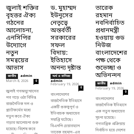
জুলাই শক্তির
ড. মুহাম্মদ
তারেক
বৃহত্তর ঐক্য
ইউনূসের
রহমান
গঠনের
নেতৃত্বে
নবনির্বাচিত
আলোচনা,
অন্তর্বর্তী
প্রধানমন্ত্রী
এনসিপির
সরকারের
হওয়ায় গুড
উদ্যোগে
সফল
নিউজ
নতুন
বিদায়:
বাংলাদেশের
সমন্বয়ের
ইতিহাসে
পক্ষ থেকে
আভাস
অনন্য দৃষ্টান্ত
শুভেচ্ছা ও
অভিনন্দন
admin
-
জাতীয়
অর্থ ও বানিজ্য
March 8, 2026
admin
-
0
admin
-
জাতীয়
February 19, 2026
0
February 19, 2026
জুলাই গণঅভ্যুত্থানের
0
বাংলাদেশের
পর গড়ে ওঠা বিভিন্ন
বাংলাদেশের
রাজনৈতিক ইতিহাসে
রাজনৈতিক দল ও
রাজনৈতিক ইতিহাসে
একটি গুরুত্বপূর্ণ ও
প্ল্যাটফর্মের মধ্যে
এক নতুন অধ্যায়ের
ইতিবাচক অধ্যায়ের
নতুন করে ঐক্য
সূচনা হয়েছে।
সমাপ্তি ঘটেছে।
গড়ার আলোচনা শুরু
গণতান্ত্রিক প্রক্রিয়ায়
বিএনপি চেয়ারম্যান
হয়েছে। বিশেষ করে
নির্বাচিত হয়ে দেশের
তারেক রহমান–এর