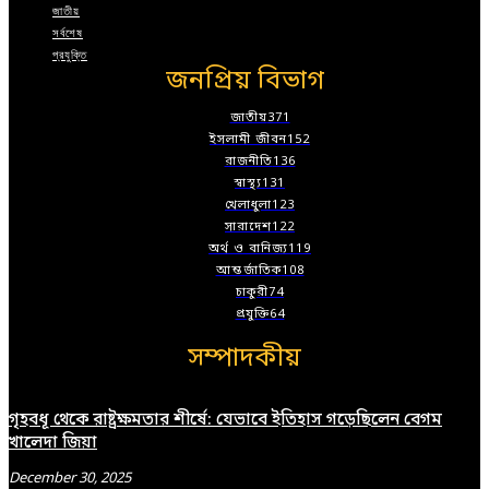
জাতীয়
সর্বশেষ
প্রযুক্তি
জনপ্রিয় বিভাগ
জাতীয়
371
ইসলামী জীবন
152
রাজনীতি
136
স্বাস্থ্য
131
খেলাধুলা
123
সারাদেশ
122
অর্থ ও বানিজ্য
119
আন্তর্জাতিক
108
চাকুরী
74
প্রযুক্তি
64
সম্পাদকীয়
গৃহবধূ থেকে রাষ্ট্রক্ষমতার শীর্ষে: যেভাবে ইতিহাস গড়েছিলেন বেগম
খালেদা জিয়া
December 30, 2025