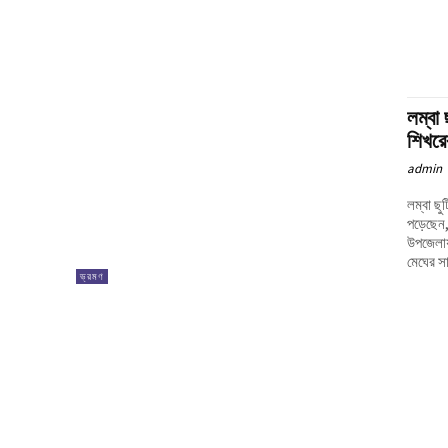
লম্বা 
শিখরে
admin
লম্বা ছ
পড়েছেন,
উপজেলায়
মেঘের স
ভ্রমণ