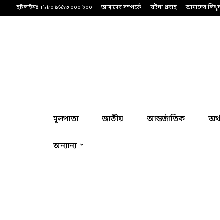
হটলাইনঃ +৮৮০ ৯৬১৩ ০০০ ২০০
আমাদের সম্পর্কে
ঘটনা প্রবাহ
আমাদের লিখু
মূলপাতা
জাতীয়
আন্তর্জাতিক
অর্
অন্যান্য