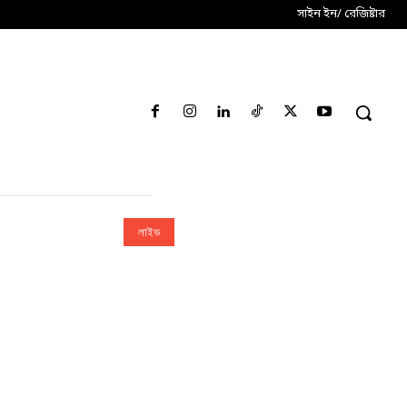
সাইন ইন/ রেজিষ্টার
লাইভ