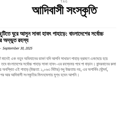
TAG
আদিবাসী সংস্কৃতি
ছুটিতে ঘুরে আসুন সাকা হাফং পাহাড়ে: বাংলাদেশের সর্বোচ্চ
র অদ্ভুত রহস্য
-
September 30, 2025
ুটি মানেই এক নতুন অভিযানের ডাক! যদি আপনি সাধারণ পাহাড় ভ্রমণে একঘেয়ে হয়ে
 তবে বাংলাদেশের সর্বোচ্চ পাহাড় সাকা হাফং-এর রহস্যময় পথে পা বাড়ান। বান্দরবানের রুমা
 অবস্থিত এই পাহাড় (উচ্চতা: ১,০৬৩ মিটার) শুধু উচ্চতায় নয়, এর অপার্থিব সৌন্দর্য,
াগর আর আদিবাসী সংস্কৃতির মিলনমেলায় মুগ্ধ হবেন আপনি।