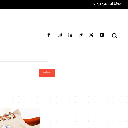
সাইন ইন/ রেজিষ্টার
লাইভ