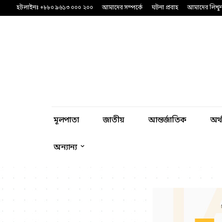
হটলাইনঃ +৮৮০ ৯৬১৩ ০০০ ২০০
আমাদের সম্পর্কে
ঘটনা প্রবাহ
আমাদের লিখু
মূলপাতা
জাতীয়
আন্তর্জাতিক
অর্
অন্যান্য