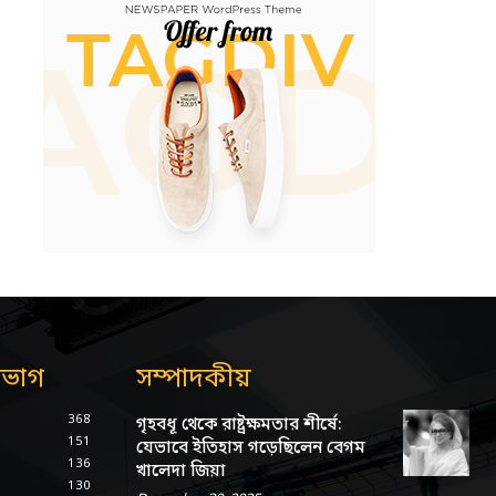
িভাগ
সম্পাদকীয়
368
গৃহবধূ থেকে রাষ্ট্রক্ষমতার শীর্ষে:
151
যেভাবে ইতিহাস গড়েছিলেন বেগম
136
খালেদা জিয়া
130