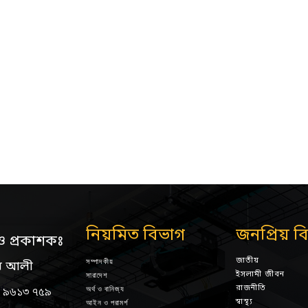
নিয়মিত বিভাগ
জনপ্রিয় ব
ও প্রকাশকঃ
জাতীয়
সম্পাদকীয়
ন আলী
ইসলামী জীবন
সারাদেশ
রাজনীতি
অর্থ ও বানিজ্য
 ৯৬১৩ ৭৫৯
স্বাস্থ্য
আইন ও পরামর্শ