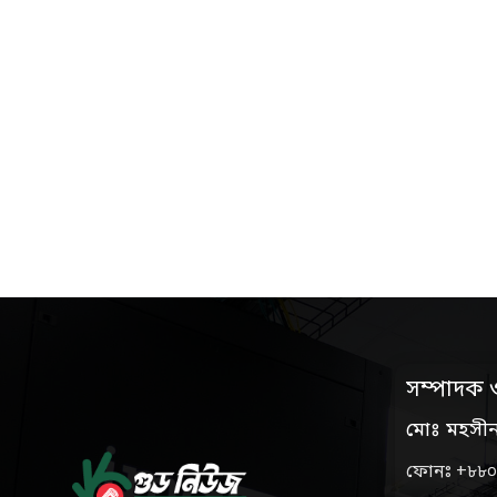
সম্পাদক 
মোঃ মহসী
ফোনঃ +৮৮০