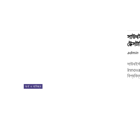
সাউথই
টেক্স
admin
সাউথইস্ট
Innovat
বিশ্ববিদ
অর্থ ও বানিজ্য