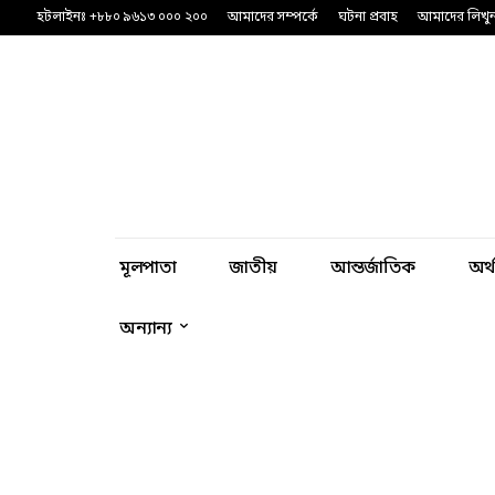
হটলাইনঃ +৮৮০ ৯৬১৩ ০০০ ২০০
আমাদের সম্পর্কে
ঘটনা প্রবাহ
আমাদের লিখু
মূলপাতা
জাতীয়
আন্তর্জাতিক
অর্
অন্যান্য