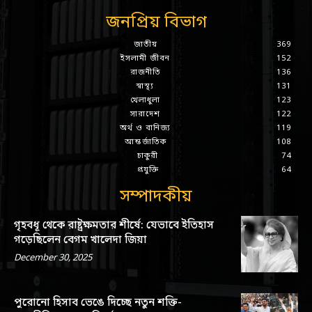
জনপ্রিয় বিভাগ
জাতীয়
369
ইসলামী জীবন
152
রাজনীতি
136
স্বাস্থ্য
131
খেলাধুলা
123
সারাদেশ
122
অর্থ ও বানিজ্য
119
আন্তর্জাতিক
108
চাকুরী
74
প্রযুক্তি
64
সম্পাদকীয়
গৃহবধূ থেকে রাষ্ট্রক্ষমতার শীর্ষে: যেভাবে ইতিহাস
গড়েছিলেন বেগম খালেদা জিয়া
December 30, 2025
পুরোনো হিসাব ভেঙে দিচ্ছে নতুন শক্তি-