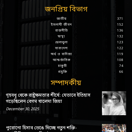
জনপ্রিয় বিভাগ
জাতীয়
371
ইসলামী জীবন
152
রাজনীতি
136
স্বাস্থ্য
132
খেলাধুলা
123
সারাদেশ
122
অর্থ ও বানিজ্য
119
আন্তর্জাতিক
108
চাকুরী
74
প্রযুক্তি
66
সম্পাদকীয়
গৃহবধূ থেকে রাষ্ট্রক্ষমতার শীর্ষে: যেভাবে ইতিহাস
গড়েছিলেন বেগম খালেদা জিয়া
December 30, 2025
পুরোনো হিসাব ভেঙে দিচ্ছে নতুন শক্তি-