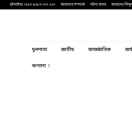
হটলাইনঃ +৮৮০ ৯৬১৩ ০০০ ২০০
আমাদের সম্পর্কে
ঘটনা প্রবাহ
আমাদের লিখু
মূলপাতা
জাতীয়
আন্তর্জাতিক
অর্
অন্যান্য