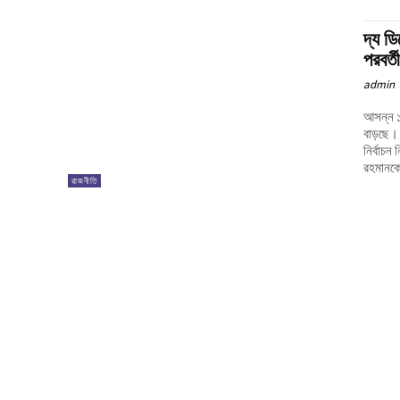
দ্য ড
পরবর্তী
admin
আসন্ন ১২
বাড়ছে। 
নির্বাচন
রহমানকে 
রাজনীতি