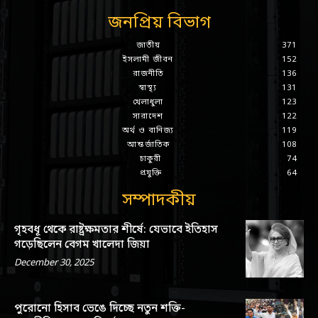
জনপ্রিয় বিভাগ
জাতীয়
371
ইসলামী জীবন
152
রাজনীতি
136
স্বাস্থ্য
131
খেলাধুলা
123
সারাদেশ
122
অর্থ ও বানিজ্য
119
আন্তর্জাতিক
108
চাকুরী
74
প্রযুক্তি
64
সম্পাদকীয়
গৃহবধূ থেকে রাষ্ট্রক্ষমতার শীর্ষে: যেভাবে ইতিহাস
গড়েছিলেন বেগম খালেদা জিয়া
December 30, 2025
পুরোনো হিসাব ভেঙে দিচ্ছে নতুন শক্তি-