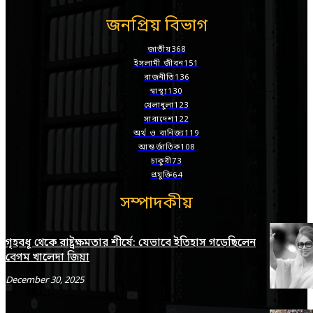
জনপ্রিয় বিভাগ
জাতীয়
368
ইসলামী জীবন
151
রাজনীতি
136
স্বাস্থ্য
130
খেলাধুলা
123
সারাদেশ
122
অর্থ ও বানিজ্য
119
আন্তর্জাতিক
108
চাকুরী
73
প্রযুক্তি
64
সম্পাদকীয়
গৃহবধূ থেকে রাষ্ট্রক্ষমতার শীর্ষে: যেভাবে ইতিহাস গড়েছিলেন
বেগম খালেদা জিয়া
December 30, 2025