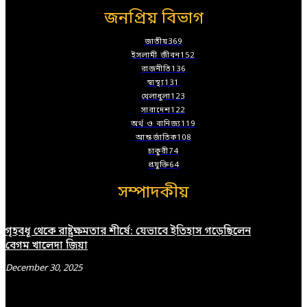
জনপ্রিয় বিভাগ
জাতীয়
369
ইসলামী জীবন
152
রাজনীতি
136
স্বাস্থ্য
131
খেলাধুলা
123
সারাদেশ
122
অর্থ ও বানিজ্য
119
আন্তর্জাতিক
108
চাকুরী
74
প্রযুক্তি
64
সম্পাদকীয়
গৃহবধূ থেকে রাষ্ট্রক্ষমতার শীর্ষে: যেভাবে ইতিহাস গড়েছিলেন
বেগম খালেদা জিয়া
December 30, 2025