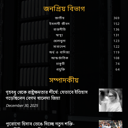
জনপ্রিয় বিভাগ
জাতীয়
369
ইসলামী জীবন
152
রাজনীতি
136
স্বাস্থ্য
131
খেলাধুলা
123
সারাদেশ
122
অর্থ ও বানিজ্য
119
আন্তর্জাতিক
108
চাকুরী
74
প্রযুক্তি
64
সম্পাদকীয়
গৃহবধূ থেকে রাষ্ট্রক্ষমতার শীর্ষে: যেভাবে ইতিহাস
গড়েছিলেন বেগম খালেদা জিয়া
December 30, 2025
পুরোনো হিসাব ভেঙে দিচ্ছে নতুন শক্তি-