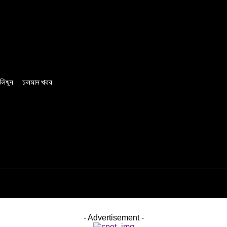
লিখুন
চলমান খবর
অর্থ ও বানিজ্য
রাজনীতি
সাফল্যের গল্প
লাইফস্টাইল
- Advertisement -