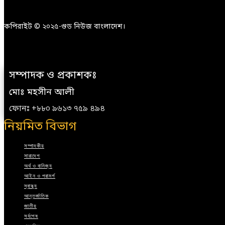
কপিরাইট © ২০২৫-গুড নিউজ বাংলাদেশ।
সম্পাদক ও প্রকাশকঃ
মোঃ মহসীন আলী
ফোনঃ +৮৮০ ৯৬১৩ ৭৫৯ ৪৯৪
নিয়মিত বিভাগ
সম্পাদকীয়
সারাদেশ
অর্থ ও বানিজ্য
আইন ও পরামর্শ
স্বাস্থ্য
আন্তর্জাতিক
জাতীয়
সর্বশেষ