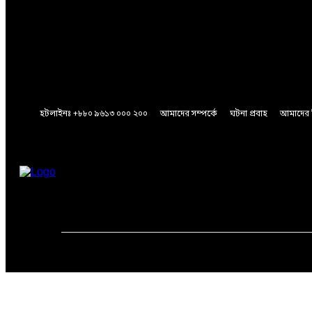
A password will be e-mailed to you.
Password recovery
Recover your password
your email
A password will be e-mailed to you.
হটলাইনঃ +৮৮০ ৯৬১৩ ০০০ ২০০
আমাদের সম্পর্কে
ঘটনা প্রবাহ
আমাদের 
Friday, August 7, 2026
মূলপাতা
জাতীয়
আন্তর্জাতিক