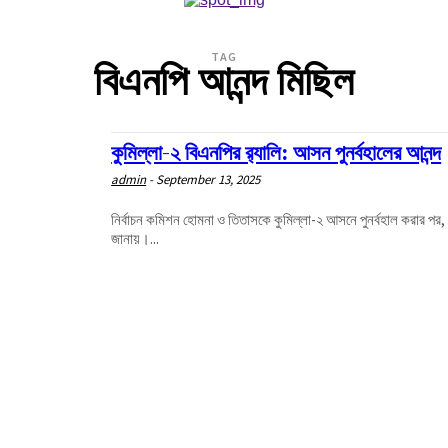
TAG
বিএনপি আনন্দ মিছিল
কুমিল্লা-২ বিএনপির র‍্যালি: আসন পুনর্বহালের আনন্দ
admin
-
September 13, 2025
নির্বাচন কমিশন হোমনা ও তিতাসকে কুমিল্লা-২ আসনে পুনর্বহাল করার পর,
জানায়।...