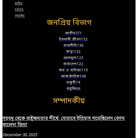
জাতীয়
সর্বশেষ
প্রযুক্তি
জনপ্রিয় বিভাগ
জাতীয়
371
ইসলামী জীবন
152
রাজনীতি
136
স্বাস্থ্য
132
খেলাধুলা
123
সারাদেশ
122
অর্থ ও বানিজ্য
119
আন্তর্জাতিক
108
চাকুরী
74
প্রযুক্তি
66
সম্পাদকীয়
গৃহবধূ থেকে রাষ্ট্রক্ষমতার শীর্ষে: যেভাবে ইতিহাস গড়েছিলেন বেগম
খালেদা জিয়া
December 30, 2025