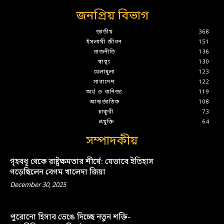
জনপ্রিয় বিভাগ
জাতীয়
368
ইসলামী জীবন
151
রাজনীতি
136
স্বাস্থ্য
130
খেলাধুলা
123
সারাদেশ
122
অর্থ ও বানিজ্য
119
আন্তর্জাতিক
108
চাকুরী
73
প্রযুক্তি
64
সম্পাদকীয়
গৃহবধূ থেকে রাষ্ট্রক্ষমতার শীর্ষে: যেভাবে ইতিহাস
গড়েছিলেন বেগম খালেদা জিয়া
December 30, 2025
পুরোনো হিসাব ভেঙে দিচ্ছে নতুন শক্তি-