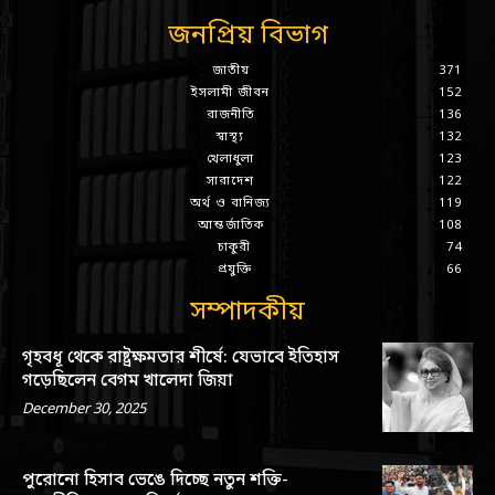
জনপ্রিয় বিভাগ
জাতীয়
371
ইসলামী জীবন
152
রাজনীতি
136
স্বাস্থ্য
132
খেলাধুলা
123
সারাদেশ
122
অর্থ ও বানিজ্য
119
আন্তর্জাতিক
108
চাকুরী
74
প্রযুক্তি
66
সম্পাদকীয়
গৃহবধূ থেকে রাষ্ট্রক্ষমতার শীর্ষে: যেভাবে ইতিহাস
গড়েছিলেন বেগম খালেদা জিয়া
December 30, 2025
পুরোনো হিসাব ভেঙে দিচ্ছে নতুন শক্তি-