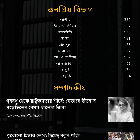
জনপ্রিয় বিভাগ
জাতীয়
369
ইসলামী জীবন
152
রাজনীতি
136
স্বাস্থ্য
131
খেলাধুলা
123
সারাদেশ
122
অর্থ ও বানিজ্য
119
আন্তর্জাতিক
108
চাকুরী
74
প্রযুক্তি
64
সম্পাদকীয়
গৃহবধূ থেকে রাষ্ট্রক্ষমতার শীর্ষে: যেভাবে ইতিহাস
গড়েছিলেন বেগম খালেদা জিয়া
December 30, 2025
পুরোনো হিসাব ভেঙে দিচ্ছে নতুন শক্তি-