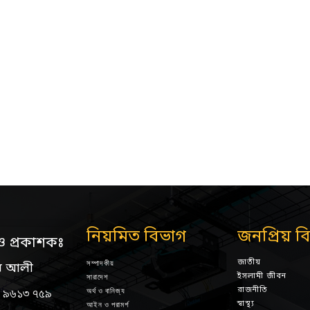
নিয়মিত বিভাগ
জনপ্রিয় ব
ও প্রকাশকঃ
জাতীয়
সম্পাদকীয়
ন আলী
ইসলামী জীবন
সারাদেশ
রাজনীতি
অর্থ ও বানিজ্য
 ৯৬১৩ ৭৫৯
স্বাস্থ্য
আইন ও পরামর্শ