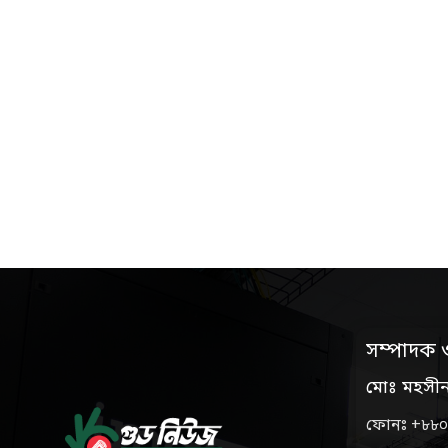
সম্পাদক 
মোঃ মহসী
ফোনঃ +৮৮০