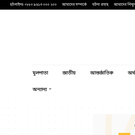
হটলাইনঃ +৮৮০ ৯৬১৩ ০০০ ২০০
আমাদের সম্পর্কে
ঘটনা প্রবাহ
আমাদের লিখু
মূলপাতা
জাতীয়
আন্তর্জাতিক
অর্
অন্যান্য