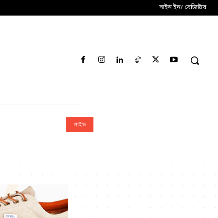
সাইন ইন/ রেজিষ্টার
লাইভ