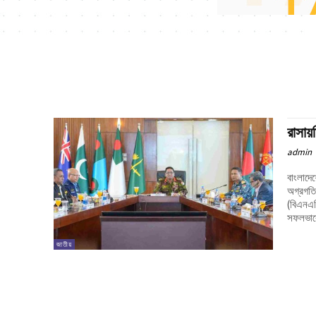
রাসায
admin
বাংলাদেশ
অগ্রগতি 
(বিএনএস
সফলভাবে
জাতীয়