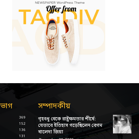
িভাগ
সম্পাদকীয়
369
গৃহবধূ থেকে রাষ্ট্রক্ষমতার শীর্ষে:
152
যেভাবে ইতিহাস গড়েছিলেন বেগম
136
খালেদা জিয়া
131