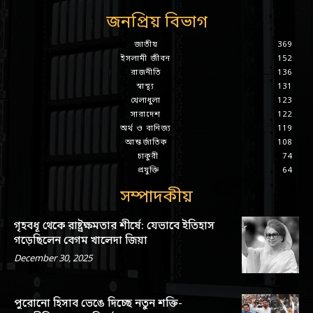
জনপ্রিয় বিভাগ
জাতীয়
369
ইসলামী জীবন
152
রাজনীতি
136
স্বাস্থ্য
131
খেলাধুলা
123
সারাদেশ
122
অর্থ ও বানিজ্য
119
আন্তর্জাতিক
108
চাকুরী
74
প্রযুক্তি
64
সম্পাদকীয়
গৃহবধূ থেকে রাষ্ট্রক্ষমতার শীর্ষে: যেভাবে ইতিহাস
গড়েছিলেন বেগম খালেদা জিয়া
December 30, 2025
পুরোনো হিসাব ভেঙে দিচ্ছে নতুন শক্তি-