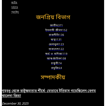
জাতীয়
সর্বশেষ
প্রযুক্তি
জনপ্রিয় বিভাগ
জাতীয়
371
ইসলামী জীবন
152
রাজনীতি
136
স্বাস্থ্য
131
খেলাধুলা
123
সারাদেশ
122
অর্থ ও বানিজ্য
119
আন্তর্জাতিক
108
চাকুরী
74
প্রযুক্তি
64
সম্পাদকীয়
গৃহবধূ থেকে রাষ্ট্রক্ষমতার শীর্ষে: যেভাবে ইতিহাস গড়েছিলেন বেগম
খালেদা জিয়া
December 30, 2025