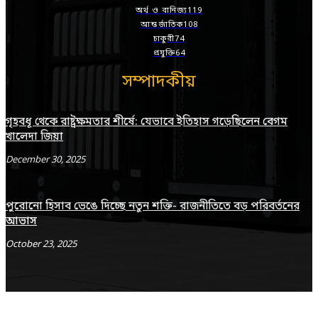
অর্থ ও বানিজ্য
119
আন্তর্জাতিক
108
চাকুরী
74
প্রযুক্তি
64
সম্পাদকীয়
গৃহবধূ থেকে রাষ্ট্রক্ষমতার শীর্ষে: যেভাবে ইতিহাস গড়েছিলেন বেগম
খালেদা জিয়া
December 30, 2025
পুরোনো হিসাব ভেঙে দিচ্ছে নতুন শক্তি- রাজনীতিতে বড় পরিবর্তনের
আভাস
October 23, 2025