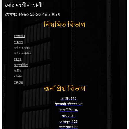
মোঃ মহসীন আলী
ফোনঃ +৮৮০ ৯৬১৩ ৭৫৯ ৪৯৪
নিয়মিত বিভাগ
সম্পাদকীয়
সারাদেশ
অর্থ ও বানিজ্য
আইন ও পরামর্শ
স্বাস্থ্য
আন্তর্জাতিক
জাতীয়
সর্বশেষ
প্রযুক্তি
জনপ্রিয় বিভাগ
জাতীয়
370
ইসলামী জীবন
152
রাজনীতি
136
স্বাস্থ্য
131
খেলাধুলা
123
সারাদেশ
122