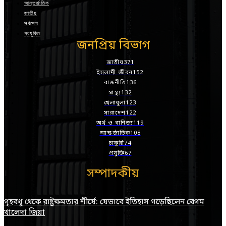
আন্তর্জাতিক
জাতীয়
সর্বশেষ
প্রযুক্তি
জনপ্রিয় বিভাগ
জাতীয়
371
ইসলামী জীবন
152
রাজনীতি
136
স্বাস্থ্য
132
খেলাধুলা
123
সারাদেশ
122
অর্থ ও বানিজ্য
119
আন্তর্জাতিক
108
চাকুরী
74
প্রযুক্তি
67
সম্পাদকীয়
গৃহবধূ থেকে রাষ্ট্রক্ষমতার শীর্ষে: যেভাবে ইতিহাস গড়েছিলেন বেগম
খালেদা জিয়া