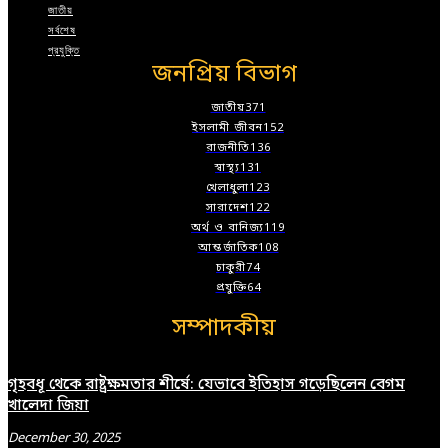
জাতীয়
সর্বশেষ
প্রযুক্তি
জনপ্রিয় বিভাগ
জাতীয়
371
ইসলামী জীবন
152
রাজনীতি
136
স্বাস্থ্য
131
খেলাধুলা
123
সারাদেশ
122
অর্থ ও বানিজ্য
119
আন্তর্জাতিক
108
চাকুরী
74
প্রযুক্তি
64
সম্পাদকীয়
গৃহবধূ থেকে রাষ্ট্রক্ষমতার শীর্ষে: যেভাবে ইতিহাস গড়েছিলেন বেগম
খালেদা জিয়া
December 30, 2025