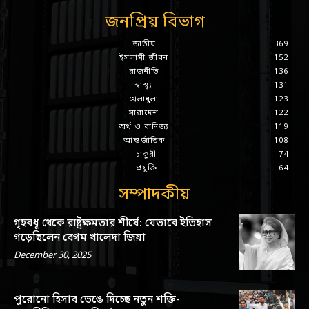
জনপ্রিয় বিভাগ
জাতীয়
369
ইসলামী জীবন
152
রাজনীতি
136
স্বাস্থ্য
131
খেলাধুলা
123
সারাদেশ
122
অর্থ ও বানিজ্য
119
আন্তর্জাতিক
108
চাকুরী
74
প্রযুক্তি
64
সম্পাদকীয়
গৃহবধূ থেকে রাষ্ট্রক্ষমতার শীর্ষে: যেভাবে ইতিহাস
গড়েছিলেন বেগম খালেদা জিয়া
December 30, 2025
পুরোনো হিসাব ভেঙে দিচ্ছে নতুন শক্তি-