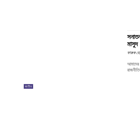
সনাতন 
মাসুদ
ফারুক হো
আমাদের 
রাজনীতির
জাতীয়