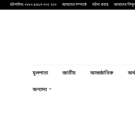
হটলাইনঃ +৮৮০ ৯৬১৩ ০০০ ২০০
আমাদের সম্পর্কে
ঘটনা প্রবাহ
আমাদের লিখু
মূলপাতা
জাতীয়
আন্তর্জাতিক
অর্
অন্যান্য