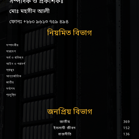
সম্পাদক ও প্রকাশকঃ
মোঃ মহসীন আলী
ফোনঃ +৮৮০ ৯৬১৩ ৭৫৯ ৪৯৪
নিয়মিত বিভাগ
সম্পাদকীয়
সারাদেশ
অর্থ ও বানিজ্য
আইন ও পরামর্শ
স্বাস্থ্য
আন্তর্জাতিক
জাতীয়
সর্বশেষ
প্রযুক্তি
জনপ্রিয় বিভাগ
জাতীয়
369
ইসলামী জীবন
152
রাজনীতি
136