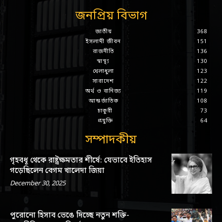
জনপ্রিয় বিভাগ
জাতীয়
368
ইসলামী জীবন
151
রাজনীতি
136
স্বাস্থ্য
130
খেলাধুলা
123
সারাদেশ
122
অর্থ ও বানিজ্য
119
আন্তর্জাতিক
108
চাকুরী
73
প্রযুক্তি
64
সম্পাদকীয়
গৃহবধূ থেকে রাষ্ট্রক্ষমতার শীর্ষে: যেভাবে ইতিহাস
গড়েছিলেন বেগম খালেদা জিয়া
December 30, 2025
পুরোনো হিসাব ভেঙে দিচ্ছে নতুন শক্তি-