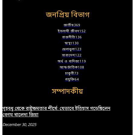
জনপ্রিয় বিভাগ
জাতীয়
369
ইসলামী জীবন
152
রাজনীতি
136
স্বাস্থ্য
130
খেলাধুলা
123
সারাদেশ
122
অর্থ ও বানিজ্য
119
আন্তর্জাতিক
108
চাকুরী
73
প্রযুক্তি
64
সম্পাদকীয়
গৃহবধূ থেকে রাষ্ট্রক্ষমতার শীর্ষে: যেভাবে ইতিহাস গড়েছিলেন
বেগম খালেদা জিয়া
December 30, 2025