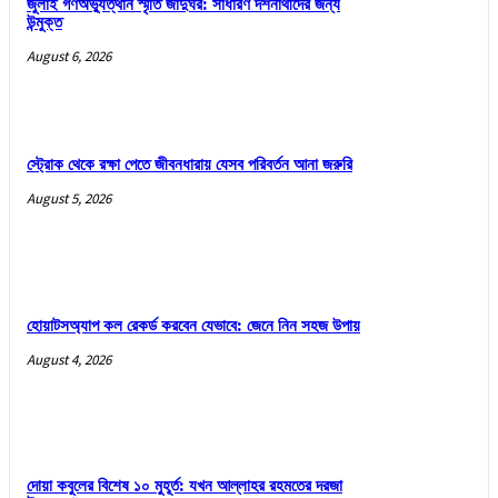
জুলাই গণঅভ্যুত্থান স্মৃতি জাদুঘর: সাধারণ দর্শনার্থীদের জন্য
উন্মুক্ত
August 6, 2026
স্ট্রোক থেকে রক্ষা পেতে জীবনধারায় যেসব পরিবর্তন আনা জরুরি
August 5, 2026
হোয়াটসঅ্যাপ কল রেকর্ড করবেন যেভাবে: জেনে নিন সহজ উপায়
August 4, 2026
দোয়া কবুলের বিশেষ ১০ মুহূর্ত: যখন আল্লাহর রহমতের দরজা