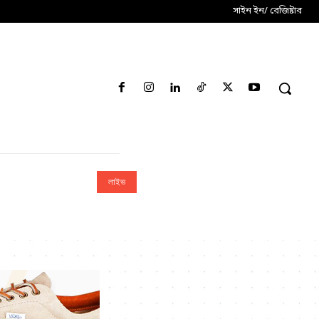
সাইন ইন/ রেজিষ্টার
লাইভ