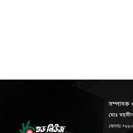
সম্পাদক 
মোঃ মহসী
ফোনঃ +৮৮০