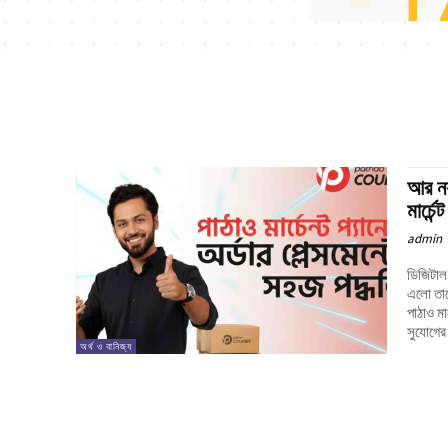
আর নয
মার্চে
admin
ডিজিটাল 
এলো তাদ
পাঠাও মা
সুযোগের
অর্থ ও বানিজ্য