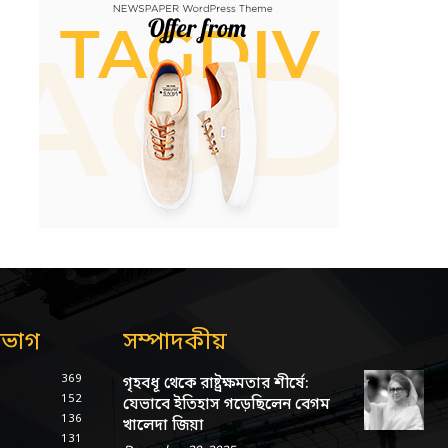
িভাগ
সম্পাদকীয়
369
গৃহবধূ থেকে রাষ্ট্রক্ষমতার শীর্ষে:
152
যেভাবে ইতিহাস গড়েছিলেন বেগম
136
খালেদা জিয়া
131