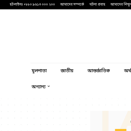
হটলাইনঃ +৮৮০ ৯৬১৩ ০০০ ২০০
আমাদের সম্পর্কে
ঘটনা প্রবাহ
আমাদের লিখু
মূলপাতা
জাতীয়
আন্তর্জাতিক
অর্
অন্যান্য