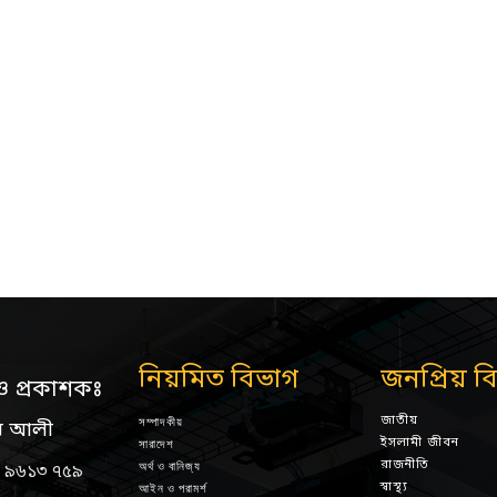
নিয়মিত বিভাগ
জনপ্রিয় ব
ও প্রকাশকঃ
জাতীয়
সম্পাদকীয়
ন আলী
ইসলামী জীবন
সারাদেশ
রাজনীতি
অর্থ ও বানিজ্য
 ৯৬১৩ ৭৫৯
স্বাস্থ্য
আইন ও পরামর্শ