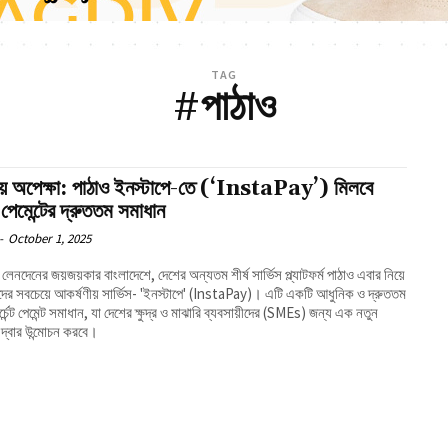
TAG
#পাঠাও
় অপেক্ষা: পাঠাও ইনস্টাপে-তে (‘InstaPay’) মিলবে
ন্ট পেমেন্টের দ্রুততম সমাধান
-
October 1, 2025
লেনদেনের জয়জয়কার বাংলাদেশে, দেশের অন্যতম শীর্ষ সার্ভিস প্ল্যাটফর্ম পাঠাও এবার নিয়ে
ের সবচেয়ে আকর্ষণীয় সার্ভিস- 'ইনস্টাপে' (InstaPay)। এটি একটি আধুনিক ও দ্রুততম
র্চেন্ট পেমেন্ট সমাধান, যা দেশের ক্ষুদ্র ও মাঝারি ব্যবসায়ীদের (SMEs) জন্য এক নতুন
 দ্বার উন্মোচন করবে।