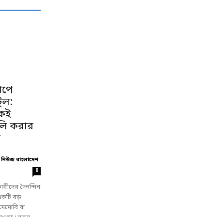
াপে
ুল:
কেই
লি করার
়
 নিউজ বাংলাদেশ
0
কারীদের দৈনন্দিন
কটি বড়
মেমোরি বা