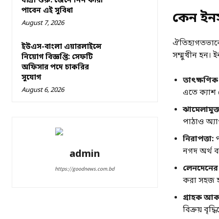
যাত্রা শুরু: জেনে নিন কারা
পাবেন এই সুবিধা
কেন ইনস
August 7, 2026
ঐতিহ্যগতভাবে
ইউএস-বাংলা এয়ারলাইন্সে
সম্মুখীন হন। 
নিয়োগ বিজ্ঞপ্তি: সেফটি
অফিসার পদে চাকরির
সুযোগ
তাৎক্ষণিক 
August 6, 2026
এতে ক্যাশ 
ঝামেলামুক্ত 
পাঠাও অ্যা
নিরাপত্তা
:
প
নগদ অর্থ ব
admin
লেনদেনের স
https://goodnews.com.bd
করা সহজ হ
গ্রাহক আক
বিক্রয় বৃদ