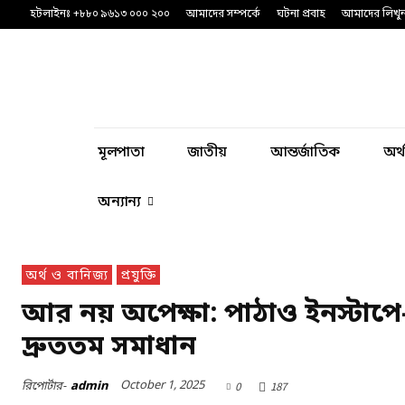
হটলাইনঃ +৮৮০ ৯৬১৩ ০০০ ২০০
আমাদের সম্পর্কে
ঘটনা প্রবাহ
আমাদের লিখু
মূলপাতা
জাতীয়
আন্তর্জাতিক
অর্
অন্যান্য
অর্থ ও বানিজ্য
প্রযুক্তি
আর নয় অপেক্ষা: পাঠাও ইনস্টাপে-
দ্রুততম সমাধান
October 1, 2025
রিপোর্টার-
admin
0
187