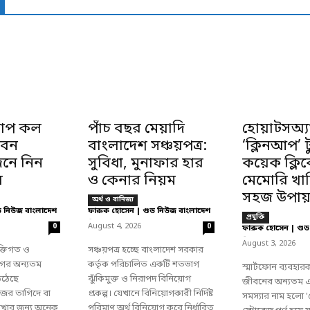
যাপ কল
পাঁচ বছর মেয়াদি
হোয়াটসঅ্য
বেন
বাংলাদেশ সঞ্চয়পত্র:
‘ক্লিনআপ’ ট
েনে নিন
সুবিধা, মুনাফার হার
কয়েক ক্লি
়
ও কেনার নিয়ম
মেমোরি খা
সহজ উপায
অর্থ ও বানিজ্য
ড নিউজ বাংলাদেশ
ফারুক হোসেন | গুড নিউজ বাংলাদেশ
প্রযুক্তি
-
August 4, 2026
0
0
ফারুক হোসেন | গুড
-
August 3, 2026
্তিগত ও
সঞ্চয়পত্র হচ্ছে বাংলাদেশ সরকার
ের অন্যতম
কর্তৃক পরিচালিত একটি শতভাগ
স্মার্টফোন ব্যবহার
 উঠেছে
ঝুঁকিমুক্ত ও নিরাপদ বিনিয়োগ
জীবনের অন্যতম এ
জের তাগিদে বা
প্রকল্প। যেখানে বিনিয়োগকারী নির্দিষ্ট
সমস্যার নাম হলো '
রাখার জন্য অনেক
পরিমাণ অর্থ বিনিয়োগ করে নির্ধারিত