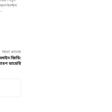
যাওয়া'। নতুন
অ্যাপ ইনস্টল
..
Next article
নলাইন জিডি:
ারণ ডায়েরি