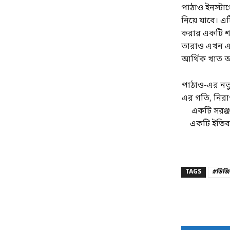
পাঠাও ইনস্টা
নিয়ে যাবে। এটি
করার একটি শক্
তারাও এখন এই
আর্থিক খাত আ
পাঠাও-এর নতুন
এর গতি, নিরাপ
একটি সরঞ্জ
একটি ইতিব
TAGS
#ডিজিট
Share