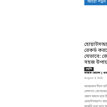
আরো পড়ুন
হোয়াটসঅ্
রেকর্ড কর
যেভাবে: জ
সহজ উপায
প্রযুক্তি
ফারুক হোসেন | গু
-
August 4, 2026
আজকের দিনে ব্যক
পেশাগত যোগাযোগ
প্রধান মাধ্যম হয়ে
হোয়াটসঅ্যাপ। কা
জরুরি তথ্য মনে 