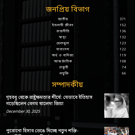
জনপ্রিয় বিভাগ
জাতীয়
371
ইসলামী জীবন
152
রাজনীতি
136
স্বাস্থ্য
132
খেলাধুলা
123
সারাদেশ
122
অর্থ ও বানিজ্য
119
আন্তর্জাতিক
108
চাকুরী
74
প্রযুক্তি
66
সম্পাদকীয়
গৃহবধূ থেকে রাষ্ট্রক্ষমতার শীর্ষে: যেভাবে ইতিহাস
গড়েছিলেন বেগম খালেদা জিয়া
December 30, 2025
পুরোনো হিসাব ভেঙে দিচ্ছে নতুন শক্তি-