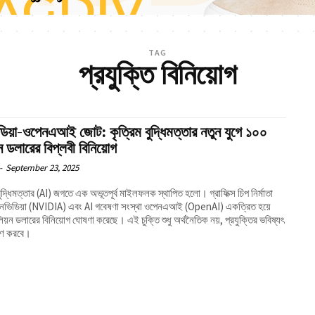
TAG
প্রযুক্তি বিনিয়োগ
িয়া-ওপেনএআই জোট: কৃত্রিম বুদ্ধিমত্তার নতুন যুগে ১০০
ন ডলারের বিপ্লবী বিনিয়োগ
-
September 23, 2025
বুদ্ধিমত্তার (AI) জগতে এক অভূতপূর্ব মাইলফলক স্থাপিত হলো। গ্রাফিক্স চিপ নির্মাতা
ট এনভিডিয়া (NVIDIA) এবং AI গবেষণা সংস্থা ওপেনএআই (OpenAI) একত্রিত হয়ে
য়ন ডলারের বিনিয়োগ ঘোষণা করেছে। এই চুক্তি শুধু অর্থনৈতিক নয়, প্রযুক্তির ভবিষ্যৎ
ধারণ করবে।