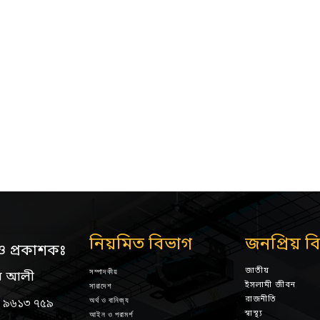
নিয়মিত বিভাগ
জনপ্রিয় ব
ও প্রকাশকঃ
জাতীয়
সম্পাদকীয়
ন আলী
ইসলামী জীবন
সারাদেশ
রাজনীতি
অর্থ ও বানিজ্য
 ৯৬১৩ ৭৫৯
স্বাস্থ্য
আইন ও পরামর্শ