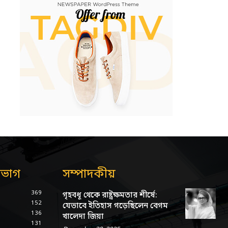
িভাগ
সম্পাদকীয়
369
গৃহবধূ থেকে রাষ্ট্রক্ষমতার শীর্ষে:
152
যেভাবে ইতিহাস গড়েছিলেন বেগম
136
খালেদা জিয়া
131