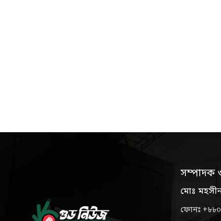
সম্পাদক 
মোঃ মহসী
ফোনঃ +৮৮০