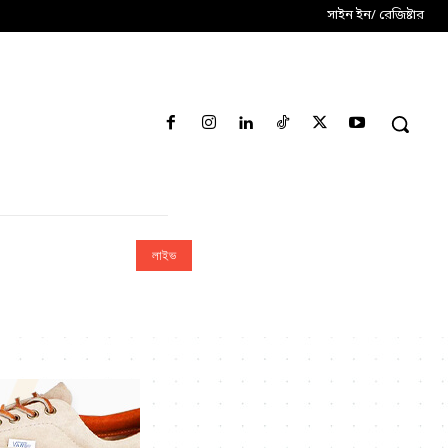
সাইন ইন/ রেজিষ্টার
লাইভ