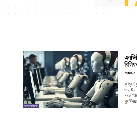
এনভিড
বিলিয়
admin
কৃত্রিম 
জায়ান্
১০০ বিলি
পুনর্নির্
আন্তর্জাতিক