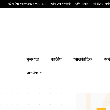
হটলাইনঃ +৮৮০ ৯৬১৩ ০০০ ২০০
আমাদের সম্পর্কে
ঘটনা প্রবাহ
আমাদের লিখু
মূলপাতা
জাতীয়
আন্তর্জাতিক
অর্
অন্যান্য