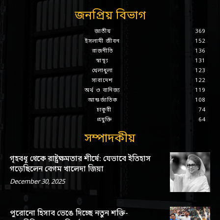
জনপ্রিয় বিভাগ
জাতীয়
369
ইসলামী জীবন
152
রাজনীতি
136
স্বাস্থ্য
131
খেলাধুলা
123
সারাদেশ
122
অর্থ ও বানিজ্য
119
আন্তর্জাতিক
108
চাকুরী
74
প্রযুক্তি
64
সম্পাদকীয়
গৃহবধূ থেকে রাষ্ট্রক্ষমতার শীর্ষে: যেভাবে ইতিহাস
গড়েছিলেন বেগম খালেদা জিয়া
December 30, 2025
পুরোনো হিসাব ভেঙে দিচ্ছে নতুন শক্তি-