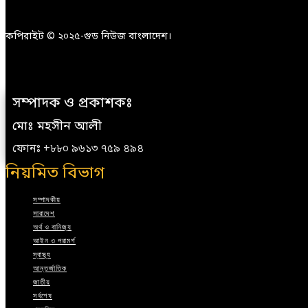
কপিরাইট © ২০২৫-গুড নিউজ বাংলাদেশ।
সম্পাদক ও প্রকাশকঃ
মোঃ মহসীন আলী
ফোনঃ +৮৮০ ৯৬১৩ ৭৫৯ ৪৯৪
নিয়মিত বিভাগ
সম্পাদকীয়
সারাদেশ
অর্থ ও বানিজ্য
আইন ও পরামর্শ
স্বাস্থ্য
আন্তর্জাতিক
জাতীয়
সর্বশেষ