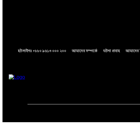
A password will be e-mailed to you.
Password recovery
Recover your password
your email
A password will be e-mailed to you.
হটলাইনঃ +৮৮০ ৯৬১৩ ০০০ ২০০
আমাদের সম্পর্কে
ঘটনা প্রবাহ
আমাদের 
Friday, August 7, 2026
মূলপাতা
জাতীয়
আন্তর্জাতিক