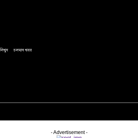
লিখুন
চলমান খবর
অর্থ ও বানিজ্য
রাজনীতি
সাফল্যের গল্প
লাইফস্টাইল
- Advertisement -