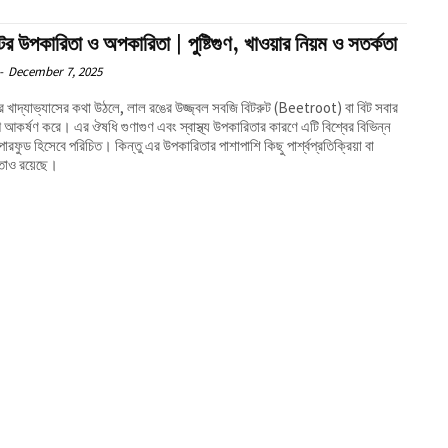
ের উপকারিতা ও অপকারিতা | পুষ্টিগুণ, খাওয়ার নিয়ম ও সতর্কতা
-
December 7, 2025
যকর খাদ্যাভ্যাসের কথা উঠলে, লাল রঙের উজ্জ্বল সবজি বিটরুট (Beetroot) বা বিট সবার
আকর্ষণ করে। এর ঔষধি গুণাগুণ এবং স্বাস্থ্য উপকারিতার কারণে এটি বিশ্বের বিভিন্ন
ুপারফুড হিসেবে পরিচিত। কিন্তু এর উপকারিতার পাশাপাশি কিছু পার্শ্বপ্রতিক্রিয়া বা
তাও রয়েছে।