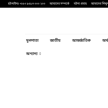
হটলাইনঃ +৮৮০ ৯৬১৩ ০০০ ২০০
আমাদের সম্পর্কে
ঘটনা প্রবাহ
আমাদের লিখু
মূলপাতা
জাতীয়
আন্তর্জাতিক
অর্
অন্যান্য