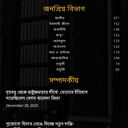
জনপ্রিয় বিভাগ
জাতীয়
371
ইসলামী জীবন
152
রাজনীতি
136
স্বাস্থ্য
132
খেলাধুলা
123
সারাদেশ
122
অর্থ ও বানিজ্য
119
আন্তর্জাতিক
108
চাকুরী
74
প্রযুক্তি
66
সম্পাদকীয়
গৃহবধূ থেকে রাষ্ট্রক্ষমতার শীর্ষে: যেভাবে ইতিহাস
গড়েছিলেন বেগম খালেদা জিয়া
December 30, 2025
পুরোনো হিসাব ভেঙে দিচ্ছে নতুন শক্তি-