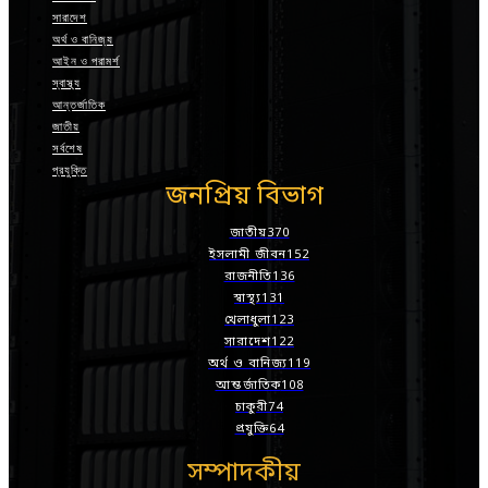
সারাদেশ
অর্থ ও বানিজ্য
আইন ও পরামর্শ
স্বাস্থ্য
আন্তর্জাতিক
জাতীয়
সর্বশেষ
প্রযুক্তি
জনপ্রিয় বিভাগ
জাতীয়
370
ইসলামী জীবন
152
রাজনীতি
136
স্বাস্থ্য
131
খেলাধুলা
123
সারাদেশ
122
অর্থ ও বানিজ্য
119
আন্তর্জাতিক
108
চাকুরী
74
প্রযুক্তি
64
সম্পাদকীয়