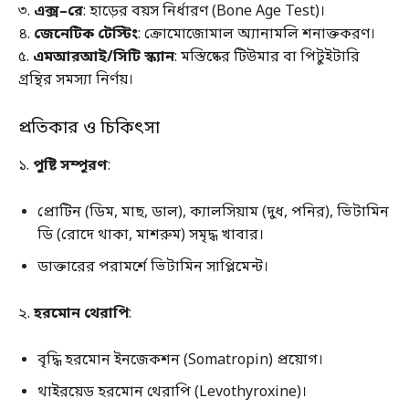
৩.
এক্স
–
রে
: হাড়ের বয়স নির্ধারণ (Bone Age Test)।
৪.
জেনেটিক টেস্টিং
: ক্রোমোজোমাল অ্যানামলি শনাক্তকরণ।
৫.
এমআরআই
/
সিটি স্ক্যান
: মস্তিষ্কের টিউমার বা পিটুইটারি
গ্রন্থির সমস্যা নির্ণয়।
প্রতিকার ও চিকিৎসা
১.
পুষ্টি সম্পূরণ
:
প্রোটিন (ডিম, মাছ, ডাল), ক্যালসিয়াম (দুধ, পনির), ভিটামিন
ডি (রোদে থাকা, মাশরুম) সমৃদ্ধ খাবার।
ডাক্তারের পরামর্শে ভিটামিন সাপ্লিমেন্ট।
২.
হরমোন থেরাপি
:
বৃদ্ধি হরমোন ইনজেকশন (Somatropin) প্রয়োগ।
থাইরয়েড হরমোন থেরাপি (Levothyroxine)।