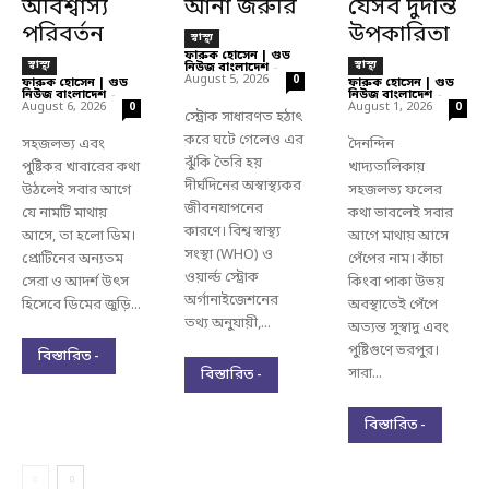
অবিশ্বাস্য
আনা জরুরি
যেসব দুর্দান্ত
পরিবর্তন
উপকারিতা
স্বাস্থ্য
ফারুক হোসেন | গুড
স্বাস্থ্য
স্বাস্থ্য
নিউজ বাংলাদেশ
-
August 5, 2026
0
ফারুক হোসেন | গুড
ফারুক হোসেন | গুড
নিউজ বাংলাদেশ
-
নিউজ বাংলাদেশ
-
August 6, 2026
August 1, 2026
0
0
স্ট্রোক সাধারণত হঠাৎ
করে ঘটে গেলেও এর
সহজলভ্য এবং
দৈনন্দিন
ঝুঁকি তৈরি হয়
পুষ্টিকর খাবারের কথা
খাদ্যতালিকায়
দীর্ঘদিনের অস্বাস্থ্যকর
উঠলেই সবার আগে
সহজলভ্য ফলের
জীবনযাপনের
যে নামটি মাথায়
কথা ভাবলেই সবার
কারণে। বিশ্ব স্বাস্থ্য
আসে, তা হলো ডিম।
আগে মাথায় আসে
সংস্থা (WHO) ও
প্রোটিনের অন্যতম
পেঁপের নাম। কাঁচা
ওয়ার্ল্ড স্ট্রোক
সেরা ও আদর্শ উৎস
কিংবা পাকা উভয়
অর্গানাইজেশনের
হিসেবে ডিমের জুড়ি...
অবস্থাতেই পেঁপে
তথ্য অনুযায়ী,...
অত্যন্ত সুস্বাদু এবং
পুষ্টিগুণে ভরপুর।
বিস্তারিত -
সারা...
বিস্তারিত -
বিস্তারিত -