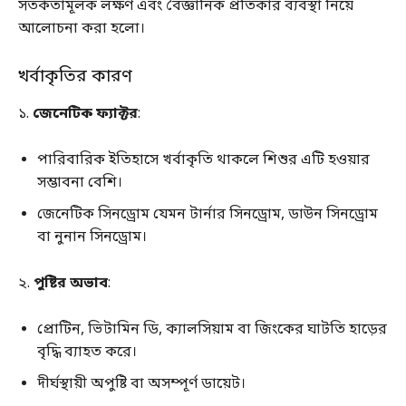
সতর্কতামূলক লক্ষণ এবং বৈজ্ঞানিক প্রতিকার ব্যবস্থা নিয়ে
আলোচনা করা হলো।
খর্বাকৃতির কারণ
১.
জেনেটিক ফ্যাক্টর
:
পারিবারিক ইতিহাসে খর্বাকৃতি থাকলে শিশুর এটি হওয়ার
সম্ভাবনা বেশি।
জেনেটিক সিনড্রোম যেমন টার্নার সিনড্রোম, ডাউন সিনড্রোম
বা নুনান সিনড্রোম।
২.
পুষ্টির অভাব
:
প্রোটিন, ভিটামিন ডি, ক্যালসিয়াম বা জিংকের ঘাটতি হাড়ের
বৃদ্ধি ব্যাহত করে।
দীর্ঘস্থায়ী অপুষ্টি বা অসম্পূর্ণ ডায়েট।