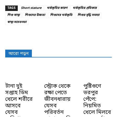
TAGS
Short stature
খর্বাকৃতির কারণ
খর্বাকৃতির প্রতিকার
শিশু স্বাস্থ্য
শিশুদের উচ্চতা
শিশুদের খর্বাকৃতি
শিশুর বৃদ্ধি সমস্যা
স্বাস্থ্য সচেতনতা
আরো পড়ুন
টানা দুই
স্ট্রোক থেকে
পুষ্টিগুণে
সপ্তাহ ডিম
রক্ষা পেতে
ভরপুর
খেলে শরীরে
জীবনধারায়
পেঁপে:
আসবে
যেসব
নিয়মিত
যেসব
পরিবর্তন
খেলে মিলবে