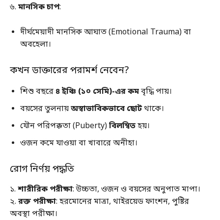
৬.
মানসিক চাপ
:
দীর্ঘমেয়াদী মানসিক আঘাত (Emotional Trauma) বা
অবহেলা।
কখন ডাক্তারের পরামর্শ নেবেন?
শিশু বছরে
৪ ইঞ্চি
(
১০ সেমি
)-
এর কম
বৃদ্ধি পায়।
বয়সের তুলনায়
অস্বাভাবিকভাবে ছোট
থাকে।
যৌন পরিপক্কতা (Puberty)
বিলম্বিত
হয়।
ওজন কমে যাওয়া বা খাবারে অনীহা।
রোগ নির্ণয় পদ্ধতি
১.
শারীরিক পরীক্ষা
: উচ্চতা, ওজন ও বয়সের অনুপাত মাপা।
২.
রক্ত পরীক্ষা
: হরমোনের মাত্রা, থাইরয়েড ফাংশন, পুষ্টির
অবস্থা পরীক্ষা।