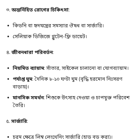
৩.
অন্তর্নিহিত রোগের চিকিৎসা
:
কিডনি বা হৃদযন্ত্রের সমস্যার ঔষধ বা সার্জারি।
সেলিয়াক ডিজিজে গ্লুটেন-ফ্রি ডায়েট।
৪.
জীবনধারা পরিবর্তন
:
নিয়মিত ব্যায়াম
: সাঁতার, সাইকেল চালানো বা যোগব্যায়াম।
পর্যাপ্ত ঘুম
: দৈনিক ৮-১০ ঘণ্টা ঘুম (বৃদ্ধি হরমোন নিঃসরণ
বাড়ায়)।
মানসিক সমর্থন
: শিশুকে উৎসাহ দেওয়া ও চাপমুক্ত পরিবেশ
তৈরি।
৫.
সার্জারি
:
চরম ক্ষেত্রে লিম্ব লেংথেনিং সার্জারি (হাড় বড় করা)।