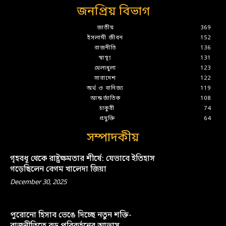
জনপ্রিয় বিভাগ
জাতীয়
369
ইসলামী জীবন
152
রাজনীতি
136
স্বাস্থ্য
131
খেলাধুলা
123
সারাদেশ
122
অর্থ ও বানিজ্য
119
আন্তর্জাতিক
108
চাকুরী
74
প্রযুক্তি
64
সম্পাদকীয়
গৃহবধূ থেকে রাষ্ট্রক্ষমতার শীর্ষে: যেভাবে ইতিহাস
গড়েছিলেন বেগম খালেদা জিয়া
December 30, 2025
পুরোনো হিসাব ভেঙে দিচ্ছে নতুন শক্তি-
রাজনীতিতে বড় পরিবর্তনের আভাস