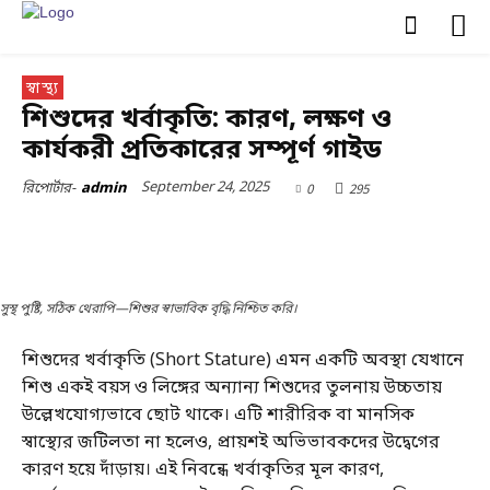
স্বাস্থ্য
শিশুদের খর্বাকৃতি: কারণ, লক্ষণ ও
কার্যকরী প্রতিকারের সম্পূর্ণ গাইড
September 24, 2025
0
295
রিপোর্টার-
admin
সুস্থ পুষ্টি, সঠিক থেরাপি—শিশুর স্বাভাবিক বৃদ্ধি নিশ্চিত করি।
শিশুদের খর্বাকৃতি (Short Stature) এমন একটি অবস্থা যেখানে
শিশু একই বয়স ও লিঙ্গের অন্যান্য শিশুদের তুলনায় উচ্চতায়
উল্লেখযোগ্যভাবে ছোট থাকে। এটি শারীরিক বা মানসিক
স্বাস্থ্যের জটিলতা না হলেও, প্রায়শই অভিভাবকদের উদ্বেগের
কারণ হয়ে দাঁড়ায়। এই নিবন্ধে খর্বাকৃতির মূল কারণ,