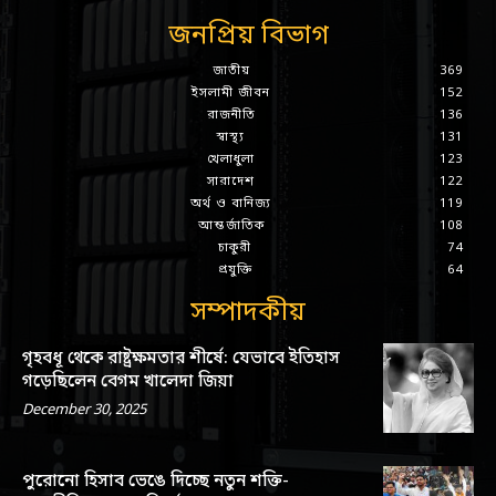
জনপ্রিয় বিভাগ
জাতীয়
369
ইসলামী জীবন
152
রাজনীতি
136
স্বাস্থ্য
131
খেলাধুলা
123
সারাদেশ
122
অর্থ ও বানিজ্য
119
আন্তর্জাতিক
108
চাকুরী
74
প্রযুক্তি
64
সম্পাদকীয়
গৃহবধূ থেকে রাষ্ট্রক্ষমতার শীর্ষে: যেভাবে ইতিহাস
গড়েছিলেন বেগম খালেদা জিয়া
December 30, 2025
পুরোনো হিসাব ভেঙে দিচ্ছে নতুন শক্তি-