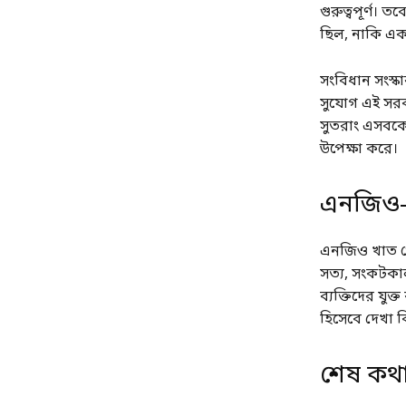
গুরুত্বপূর্ণ। ত
ছিল, নাকি একট
সংবিধান সংস্কা
সুযোগ এই সরক
সুতরাং এসবকে 
উপেক্ষা করে।
এনজিও- ন
এনজিও খাত থে
সত্য, সংকটকাল
ব্যক্তিদের যুক্
হিসেবে দেখা বি
শেষ কথ