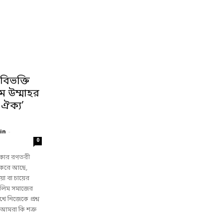
িভক্তি
ম উম্মাহর
ঐক্য’
in
-
0
ার রণতরী
 করে আছে,
া বা চায়ের
সলিম সমাজের
ে নিজেকে প্রশ্ন
আমরা কি শত্রু