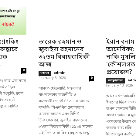
 ব্যাংকিং
তারেক রহমান ও
ইরান বনাম
রুদ্ধারে
জুবাইদা রহমানের
আমেরিকা: ব
য়ক
৩২তম বিবাহবার্ষিকী
নাকি মুসলি
আজ
‘কৌশলগত 
-
প্রয়োজন?
0
admin
-
মতামত
February 3, 2026
0
কিং খাত এক সময়
adm
আন্তর্জাতিক
January 13, 2026
্জিত ছিল।
আজ ৩ ফেব্রুয়ারি, মঙ্গলবার।
ংস্কৃতি, দুর্বল
বাংলাদেশের রাজনীতি ও
আজ যখন আমেরিক
ার সংকটে
সমাজজীবনে পরিচিত এক অনন্য
ইরানের দিকে তাক
ে পুরো আর্থিক
দম্পতি- বিএনপির চেয়ারম্যান
তখন সোশ্যাল মিডিয়
তারেক রহমান এবং বিশিষ্ট
কাপের আড্ডায় মু
চিকিৎসক ডা. জুবাইদা রহমানের
একাংশের উল্লাস দেখ
৩২তম বিবাহবার্ষিকী। ১৯৯৪ সালের
করতে বাধ্য হচ্ছি—
এই দিনে তারা বিবাহবন্ধনে আবদ্ধ
চিনতে ভুল করছি?