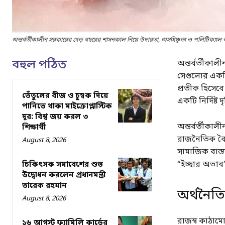
অন্তর্বর্তীকালীন সরকারের দেড় বছরের শাসনকাল নিয়ে উদারতা, অসহিষ্ণুতা ও পলিটিক্যাল কা
বহুল পঠিত
অন্তর্বর্তীকা
সেগুলোর একটি
প্রতীক হিসেবে
তেঁতুলের বীজ ও চুম্বক দিয়ে
একটি নির্দিষ্ট 
পানিতে থাকা মাইক্রোপ্লাস্টিক
দূর: বিশ্ব জয় করল ৩
অন্তর্বর্তীকা
শিক্ষার্থী
রাজনৈতিক বৈধতা 
August 8, 2026
সামাজিক বাস্ত
“ইচ্ছার অভাব”
চিকিৎসক সমাবেশের শুভ
উদ্বোধন করলেন প্রধানমন্ত্রী
তারেক রহমান
অর্থনৈতি
August 8, 2026
রাজস্ব কাঠামো 
১৬ আগস্ট ফ্যামিলি কার্ডের