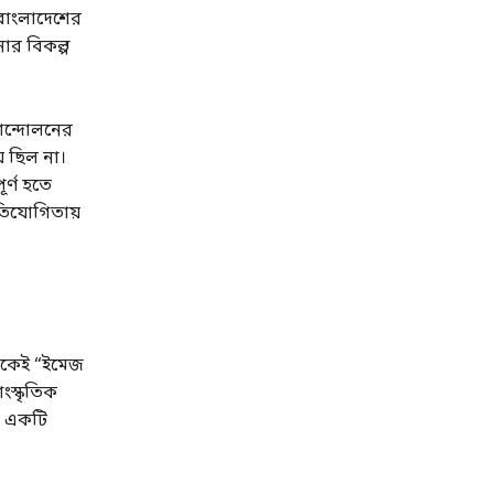
 বাংলাদেশের
ার বিকল্প
ু আন্দোলনের
় ছিল না।
র্ণ হতে
রতিযোগিতায়
অনেকেই “ইমেজ
াংস্কৃতিক
কে একটি