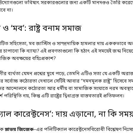
ক উদ্যোগগুলো ভবিষ্যৎ সরকারগুলোর জন্য একটি মানদণ্ডও তৈরি করেছ
াবে না।
ও ‘মব’: রাষ্ট্র বনাম সমাজ
টিত সহিংসতা, মব জাস্টিস ও সাম্প্রদায়িক হামলার দায় এককভাবে অন্তর
াপানো কি ন্যায্য? এই প্রবণতাগুলো কি হঠাৎ এই সময়েই জন্ম নিয়েছ
মাজিক অবক্ষয়ের বহিঃপ্রকাশ?
িনীর ব্যর্থতা যেমন প্রশ্নের মুখে পড়ে, তেমনি এটিও সত্য যে একটি অ
রকার সর্বোচ্চ কঠোরতা দেখালে সেটিই আবার “দমনমূলক রাষ্ট্র” হিসেবে
ের আন্দোলনে কঠোরতা আর ধর্মীয় বা সামাজিক সংঘাতে নরম অবস্থা
পরিস্থিতি নয়, কিন্তু এটি রাষ্ট্রের দ্বিধাগ্রস্ত বাস্তবতারই প্রতিফলন।
যাল কারেক্টনেস’: দায় এড়ানো, না কি সময
নিক
স্লাভয় জিজেক
–এর পলিটিক্যাল কারেক্টনেসবিরোধী বিশ্লেষণ নিঃসন