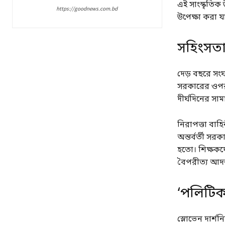
এই সাংস্কৃতি
https://goodnews.com.bd
উপেক্ষা করা য
সহিংসতা 
দেড় বছরে সংঘ
সরকারের ওপর চ
দীর্ঘদিনের সা
নিরাপত্তা বাহ
অন্তর্বর্তী স
হতো। শিক্ষকদ
বৈপরীত্য আদর্শ 
‘পলিটিক্
স্লোভেন দার্শ