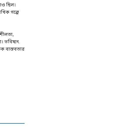
তাও ছিল।
খিক গল্পে
িশীলতা,
। ভবিষ্যৎ
িক বাস্তবতার