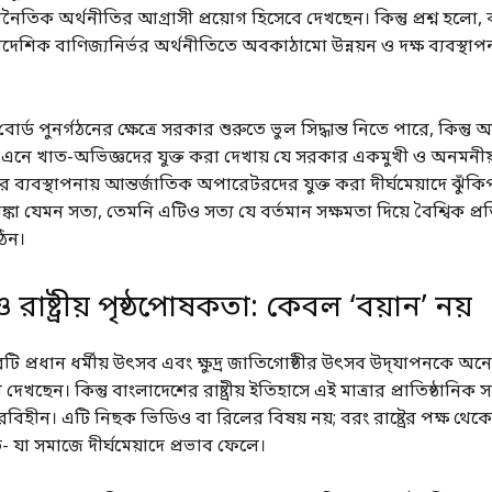
তিক অর্থনীতির আগ্রাসী প্রয়োগ হিসেবে দেখছেন। কিন্তু প্রশ্ন হলো,
শিক বাণিজ্যনির্ভর অর্থনীতিতে অবকাঠামো উন্নয়ন ও দক্ষ ব্যবস্থাপন
বোর্ড পুনর্গঠনের ক্ষেত্রে সরকার শুরুতে ভুল সিদ্ধান্ত নিতে পারে, কিন্ত
 এনে খাত-অভিজ্ঞদের যুক্ত করা দেখায় যে সরকার একমুখী ও অনমনীয
ব্যবস্থাপনায় আন্তর্জাতিক অপারেটরদের যুক্ত করা দীর্ঘমেয়াদে ঝুঁকিপূ
কা যেমন সত্য, তেমনি এটিও সত্য যে বর্তমান সক্ষমতা দিয়ে বৈশ্বিক প্
িন।
ও রাষ্ট্রীয় পৃষ্ঠপোষকতা: কেবল ‘বয়ান’ নয়
 চারটি প্রধান ধর্মীয় উৎসব এবং ক্ষুদ্র জাতিগোষ্ঠীর উৎসব উদ্‌যাপনকে 
 দেখছেন। কিন্তু বাংলাদেশের রাষ্ট্রীয় ইতিহাসে এই মাত্রার প্রাতিষ্ঠানিক স
জিরবিহীন। এটি নিছক ভিডিও বা রিলের বিষয় নয়; বরং রাষ্ট্রের পক্ষ থে
তি- যা সমাজে দীর্ঘমেয়াদে প্রভাব ফেলে।