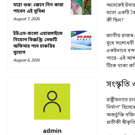
যাত্রা শুরু: জেনে নিন কারা
অনেকেই উদারনৈ
পাবেন এই সুবিধা
মতো একটি বৈদে
August 7, 2026
কী ছিল?
ইউএস-বাংলা এয়ারলাইন্সে
জাতীয় রাজস্ব 
নিয়োগ বিজ্ঞপ্তি: সেফটি
মুখে সংশোধনী
অফিসার পদে চাকরির
একইভাবে বন্দর 
সুযোগ
পারে- এই আশঙ্
August 6, 2026
টিকে থাকা কঠ
সংস্কৃতি 
রাষ্ট্রীয়ভাবে
নির্মাণ” হিসেবে
অন্তর্ভুক্তি ন
প্রতীকী স্বীকৃ
admin