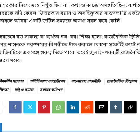
লীন সরকার নিঃসন্দেহে নিখুঁত ছিল না। কথা ও কাজে অসঙ্গতি ছিল, ব্যর্থ
় বছরকে যদি কেবল “উদারতার বয়ান ও অসহিষ্ণুতার বাস্তবতা”র একরৈ
য়, তাহলে আমরা একটি জটিল সময়কে অযথা সরল করে ফেলি।
চেয়ে বড় সাফল্য বা ব্যর্থতা নয়- বরং শিক্ষা হলো, রাজনৈতিক স্থিত
নের শাসনকে পরস্পরের বিপরীতে দাঁড় করালে কোনো সংকটই কাটে না
 তিনটিকে একসঙ্গে গুরুত্ব দিতে পারে, তবেই জুলাই–পরবর্তী রাজনৈত
্তরণ সম্ভব।
র্তীকালীন সরকার
পলিটিক্যাল কারেক্টনেস
বাংলাদেশ রাজনীতি
রাজনৈতিক বিশ্লেষণ
ীলতা
রাষ্ট্র ও সমাজ
সংস্কার কমিশন