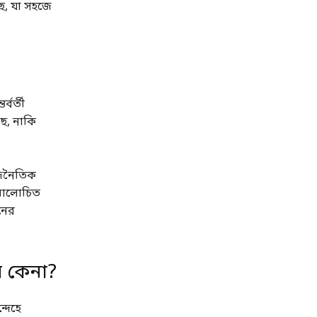
ে, যা সহজে
্বর্তী
ে, নাকি
রাজনৈতিক
 সমালোচিত
নের
় কেনা?
্দেহে