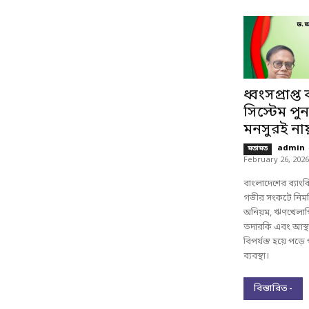
ধ্বংসপ্রাপ্ত
সিস্টেম পুন
মনসুরই না
admin
মতামত
February 26, 2026
বাংলাদেশের ব্যাং
গভীর সংকটে নিমজ
অনিয়ম, ঋণখেলাপি স
তদারকি এবং আস্থ
বিপর্যস্ত হয়ে পড়
ব্যবস্থা।
বিস্তারিত -