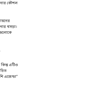
এড়ানোর কৌশল
বায়নের
নার খসড়া।
পগুলোকে
র
িন্তু এটিও
িচিত
েশি এজেন্ডা”