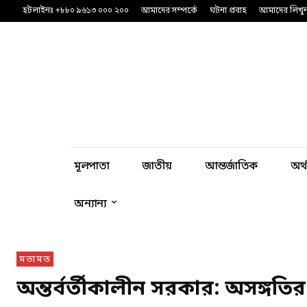
হটলাইনঃ +৮৮০ ৯৬১৩ ০০০ ২০০
আমাদের সম্পর্কে
ঘটনা প্রবাহ
আমাদের লিখু
মূলপাতা
জাতীয়
আন্তর্জাতিক
অর্
অন্যান্য
মতামত
অন্তর্বর্তীকালীন সরকার: অসঙ্গ