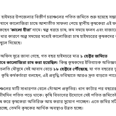
 হাইমচর উপজেলার বিস্তীর্ণ চরাঞ্চলের পতিত জমিতে শুরু হয়েছে সম্
 সেখানে কালোজিরা চাষে আশাতীত সাফল্য পেয়ে স্থানীয় কৃষকেরা এ
াকছেন
‘কালো হীরা’
নামে। স্বল্প খরচে চাষ, কম সময়ে ফলন এবং বাজা
ধার কারণে অল্প সময়ের মধ্যেই কালোজিরা চাষ হাইমচরের কৃষকদের 
 খুলে দিয়েছে।
অফিস সূত্রে জানা গেছে, গত বছর হাইমচরে মাত্র
১ হেক্টর জমিতে
াবে কালোজিরা চাষ করা হয়েছিল
। কিন্তু কৃষকদের ইতিবাচক অভিজ্
চলতি মৌসুমে সেই আবাদ বেড়ে
১৮ হেক্টরে পৌঁছেছে
, যা গত বছরের তু
। কৃষি কর্মকর্তারা বলছেন, এই প্রবৃদ্ধি ভবিষ্যতে আরও দ্রুত বাড়তে পার
ঞ্চলের মাটি সাধারণত বেলে-দোঁআশ প্রকৃতির। ধান কাটার পর বছরে
ীর্ঘদিন পতিত পড়ে থাকে। কৃষি বিভাগের উদ্যোগে সেই পতিত জমিত
 করে কৃষকেরা অতিরিক্ত আয় করার সুযোগ পাচ্ছেন। এতে জমির সঠ
হচ্ছে, তেমনি কৃষকের আর্থিক অবস্থাও উন্নত হচ্ছে।