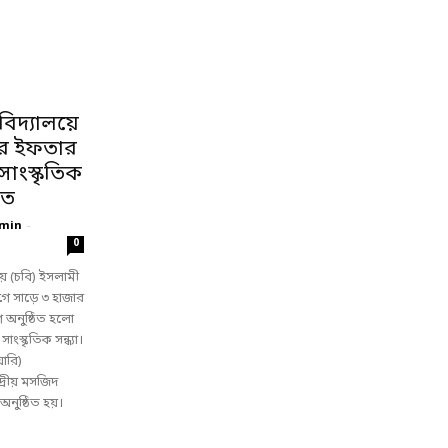
্ববিদ্যালয়ে
ের ইফতার
াংস্কৃতিক
ঠিত
min
-
0
লয়ে (চবি) ইসলামী
গে সাড়ে ৩ হাজার
ণে অনুষ্ঠিত হলো
স্কৃতিক সন্ধ্যা।
়ারি)
্দ্রীয় মসজিদ
 অনুষ্ঠিত হয়।