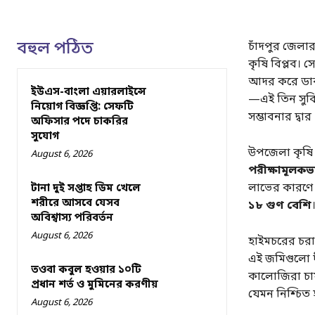
বহুল পঠিত
চাঁদপুর জেলার
কৃষি বিপ্লব।
আদর করে ড
ইউএস-বাংলা এয়ারলাইন্সে
—এই তিন সুবি
নিয়োগ বিজ্ঞপ্তি: সেফটি
সম্ভাবনার দ্বার
অফিসার পদে চাকরির
সুযোগ
উপজেলা কৃষি 
August 6, 2026
পরীক্ষামূলকভ
লাভের কারণে 
টানা দুই সপ্তাহ ডিম খেলে
শরীরে আসবে যেসব
১৮ গুণ বেশি
অবিশ্বাস্য পরিবর্তন
August 6, 2026
হাইমচরের চরা
এই জমিগুলো দ
তওবা কবুল হওয়ার ১০টি
কালোজিরা চাষ
প্রধান শর্ত ও মুমিনের করণীয়
যেমন নিশ্চিত 
August 6, 2026