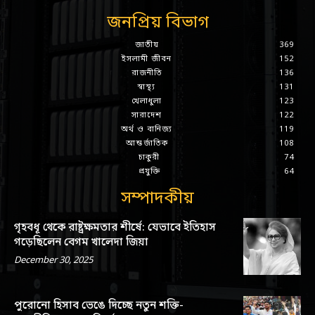
জনপ্রিয় বিভাগ
জাতীয়
369
ইসলামী জীবন
152
রাজনীতি
136
স্বাস্থ্য
131
খেলাধুলা
123
সারাদেশ
122
অর্থ ও বানিজ্য
119
আন্তর্জাতিক
108
চাকুরী
74
প্রযুক্তি
64
সম্পাদকীয়
গৃহবধূ থেকে রাষ্ট্রক্ষমতার শীর্ষে: যেভাবে ইতিহাস
গড়েছিলেন বেগম খালেদা জিয়া
December 30, 2025
পুরোনো হিসাব ভেঙে দিচ্ছে নতুন শক্তি-