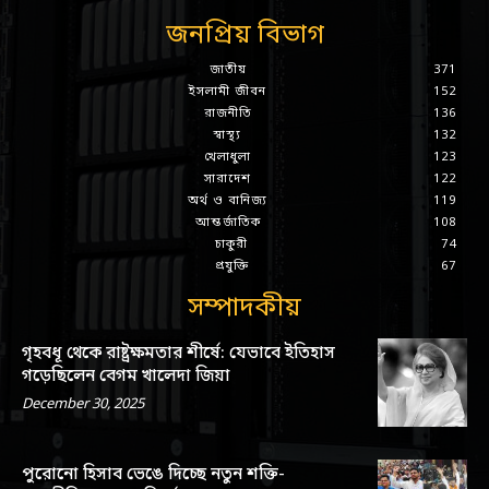
জনপ্রিয় বিভাগ
জাতীয়
371
ইসলামী জীবন
152
রাজনীতি
136
স্বাস্থ্য
132
খেলাধুলা
123
সারাদেশ
122
অর্থ ও বানিজ্য
119
আন্তর্জাতিক
108
চাকুরী
74
প্রযুক্তি
67
সম্পাদকীয়
গৃহবধূ থেকে রাষ্ট্রক্ষমতার শীর্ষে: যেভাবে ইতিহাস
গড়েছিলেন বেগম খালেদা জিয়া
December 30, 2025
পুরোনো হিসাব ভেঙে দিচ্ছে নতুন শক্তি-