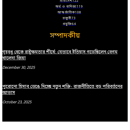
সারাদেশ
122
অর্থ ও বানিজ্য
119
আন্তর্জাতিক
108
চাকুরী
73
প্রযুক্তি
64
সম্পাদকীয়
গৃহবধূ থেকে রাষ্ট্রক্ষমতার শীর্ষে: যেভাবে ইতিহাস গড়েছিলেন বেগম
খালেদা জিয়া
December 30, 2025
পুরোনো হিসাব ভেঙে দিচ্ছে নতুন শক্তি- রাজনীতিতে বড় পরিবর্তনের
আভাস
October 23, 2025