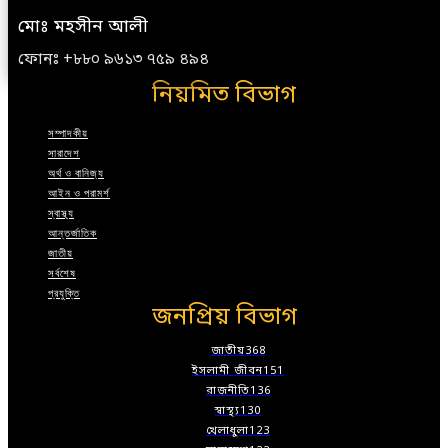
মোঃ মহসীন আলী
ফোনঃ +৮৮০ ৯৬১৩ ৭৫৯ ৪৯৪
নিয়মিত বিভাগ
সম্পাদকীয়
সারাদেশ
অর্থ ও বানিজ্য
আইন ও পরামর্শ
স্বাস্থ্য
আন্তর্জাতিক
জাতীয়
সর্বশেষ
প্রযুক্তি
জনপ্রিয় বিভাগ
জাতীয়
368
ইসলামী জীবন
151
রাজনীতি
136
স্বাস্থ্য
130
খেলাধুলা
123