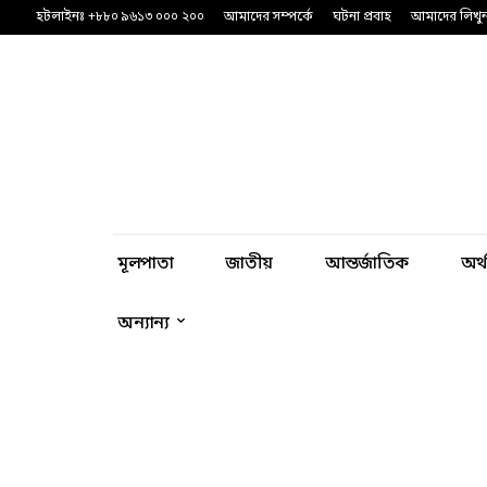
হটলাইনঃ +৮৮০ ৯৬১৩ ০০০ ২০০
আমাদের সম্পর্কে
ঘটনা প্রবাহ
আমাদের লিখু
মূলপাতা
জাতীয়
আন্তর্জাতিক
অর্
অন্যান্য