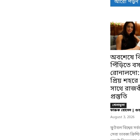
আরো পড়ুন
অবশেষে বি
পিঁড়িতে ব
রোনালদো:
প্রিয় শহরে
সাথে রাজকী
প্রস্তুতি
খেলাধুলা
ফারুক হোসেন | গু
-
August 3, 2026
ফুটবল বিশ্বের সর
সেরা তারকা ক্রিশ্