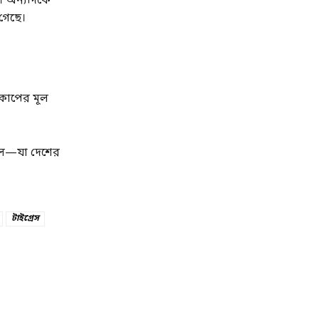
। অন্যদিকে
 গেছে।
্বকাপের মূল
 দল—যা দেশের
টাইগ্রেস