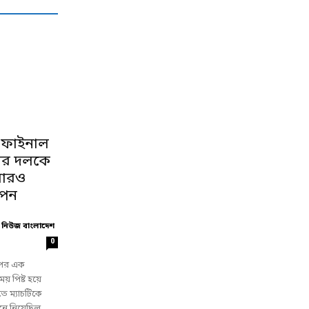
া ফাইনাল
ির দলকে
বারও
পেন
 নিউজ বাংলাদেশ
0
 পর এক
় পিষ্ট হয়ে
 ম্যাচটিকে
নে নিয়েছিল