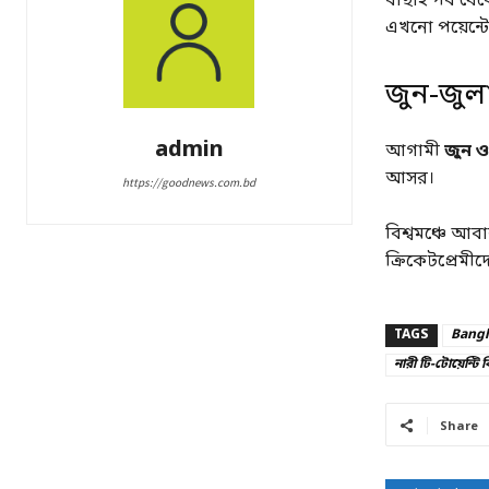
বাছাই পর্ব থে
এখনো পয়েন্টের 
জুন-জুলা
admin
আগামী
জুন ও
আসর।
https://goodnews.com.bd
বিশ্বমঞ্চে আব
ক্রিকেটপ্রেমীদ
TAGS
Bang
নারী টি-টোয়েন্টি ব
Share