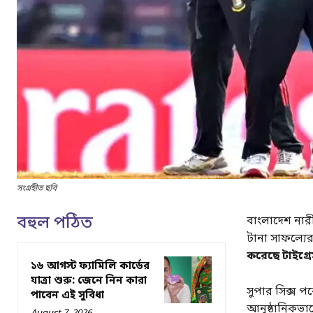
সংগ্রহীত ছবি
বহুল পঠিত
বাংলাদেশ নারী
টানা সাফল্যের
করেছে টাইগ্র
১৬ আগস্ট ফ্যামিলি কার্ডের
যাত্রা শুরু: জেনে নিন কারা
সুপার সিক্স পর
পাবেন এই সুবিধা
আনুষ্ঠানিকভাবে