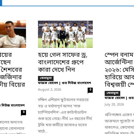
য়ের
হয়ে গেল সাফের ড্র,
স্পেন বনাম
সছেন
বাংলাদেশের গ্রুপে
আর্জেন্টিন
 শৈশবের
কারা দেখে নিন
২০২৬: মেস
 জর্জিনার
হারিয়ে আ
খেলাধুলা
য় বিয়ের
ফারুক হোসেন | গুড নিউজ বাংলাদেশ
বিশ্বজয়ী স্
-
August 2, 2026
0
খেলাধুলা
ফারুক হোসেন | গুড
দক্ষিণ এশিয়ান ফুটবলের সবচেয়ে
-
July 20, 2026
ড নিউজ বাংলাদেশ
বড় ও মর্যাদাপূর্ণ আসর 'সাফ
চ্যাম্পিয়নশিপ'-এর কাউন্টডাউন
0
প্রতিপক্ষের একের
শুরু হয়ে গেছে। দীর্ঘ ২৩ বছরের দীর্ঘ
আক্রমণে পুরোটা সময
্বকালের অন্যতম
ট্রফি খরা কাটিয়ে আবারও ঘরের
থাকলেও, কোনোমতে
চিয়ানো রোনালদো
মাঠে...
অতিরিক্ত সময়ে টে