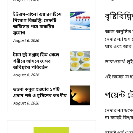
August 7, 2026
ইউএস-বাংলা এয়ারলাইন্সে
বৃষ্টিবিঘ্ন
নিয়োগ বিজ্ঞপ্তি: সেফটি
অফিসার পদে চাকরির
আজ অনুষ্ঠিত ম
সুযোগ
নেদারল্যান্ডস
August 6, 2026
যায় এবং আর ম
টানা দুই সপ্তাহ ডিম খেলে
শরীরে আসবে যেসব
ডাকওয়ার্থ-লু
অবিশ্বাস্য পরিবর্তন
August 6, 2026
এই জয়ের মাধ্
তওবা কবুল হওয়ার ১০টি
পয়েন্ট 
প্রধান শর্ত ও মুমিনের করণীয়
August 6, 2026
নেদারল্যান্ড
না করেই বিশ্ব