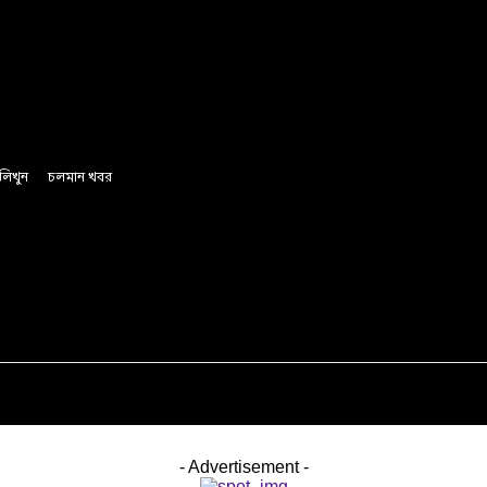
লিখুন
চলমান খবর
অর্থ ও বানিজ্য
রাজনীতি
সাফল্যের গল্প
লাইফস্টাইল
- Advertisement -