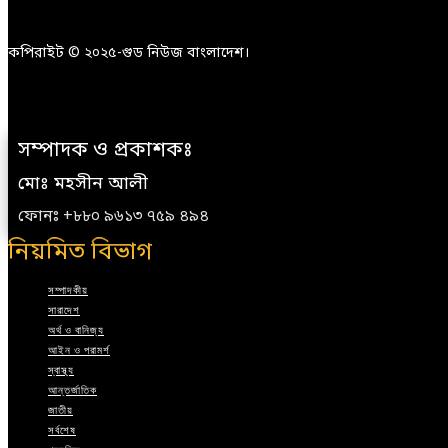
কপিরাইট © ২০২৫-গুড নিউজ বাংলাদেশ।
সম্পাদক ও প্রকাশকঃ
মোঃ মহসীন আলী
ফোনঃ +৮৮০ ৯৬১৩ ৭৫৯ ৪৯৪
নিয়মিত বিভাগ
সম্পাদকীয়
সারাদেশ
অর্থ ও বানিজ্য
আইন ও পরামর্শ
স্বাস্থ্য
আন্তর্জাতিক
জাতীয়
সর্বশেষ