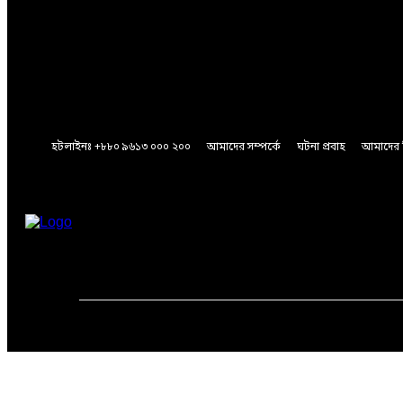
A password will be e-mailed to you.
Password recovery
Recover your password
your email
A password will be e-mailed to you.
হটলাইনঃ +৮৮০ ৯৬১৩ ০০০ ২০০
আমাদের সম্পর্কে
ঘটনা প্রবাহ
আমাদের 
Friday, August 7, 2026
মূলপাতা
জাতীয়
আন্তর্জাতিক