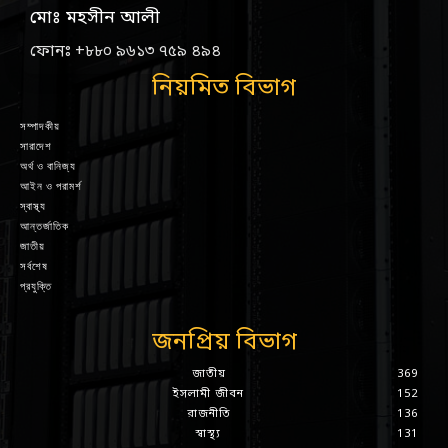
মোঃ মহসীন আলী
ফোনঃ +৮৮০ ৯৬১৩ ৭৫৯ ৪৯৪
নিয়মিত বিভাগ
সম্পাদকীয়
সারাদেশ
অর্থ ও বানিজ্য
আইন ও পরামর্শ
স্বাস্থ্য
আন্তর্জাতিক
জাতীয়
সর্বশেষ
প্রযুক্তি
জনপ্রিয় বিভাগ
জাতীয়
369
ইসলামী জীবন
152
রাজনীতি
136
স্বাস্থ্য
131